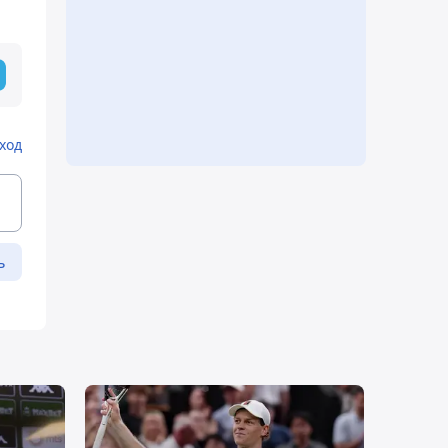
ход
ь