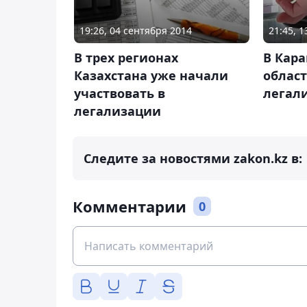
19:26, 04 сентября 2014
21:45, 1
В трех регионах
В Кар
Казахстана уже начали
област
участвовать в
легал
легализации
Следите за новостями zakon.kz в:
Комментарии
0