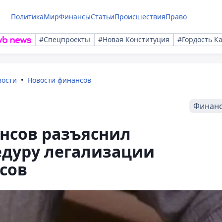
Политика
Мир
Финансы
Статьи
Происшествия
Право
#Спецпроекты
#Новая Конституция
#Гордость К
вости
Новости финансов
Финан
нсов разъяснил
едуру легализации
сов