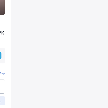
РК
ход
ь