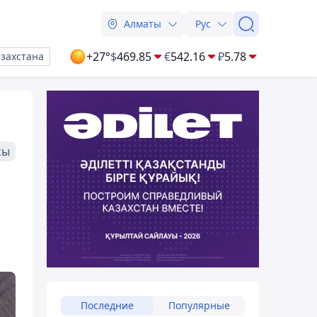
Алматы
Рус
+27°
$
469.85
€
542.16
₽
5.78
азахстана
сы
Последние
Популярные