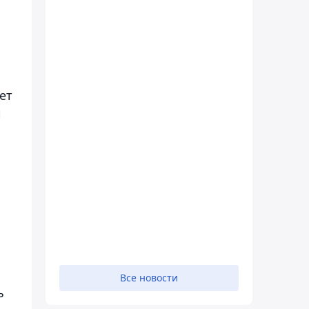
ет
й
и
Все новости
ь