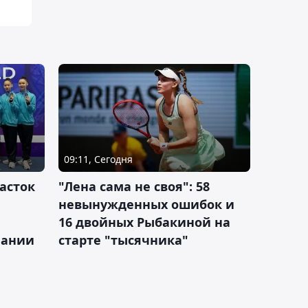
09:11, Сегодня
асток
"Лена сама не своя": 58
невынужденных ошибок и
16 двойных Рыбакиной на
мании
старте "тысячника"