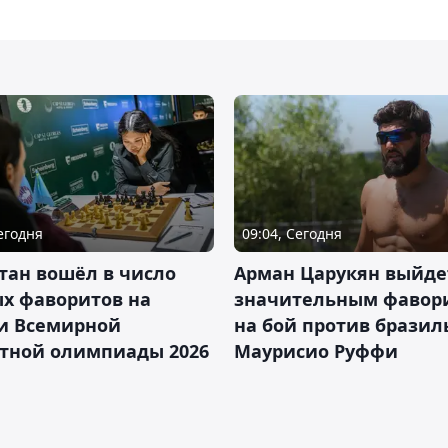
Сегодня
09:04, Сегодня
тан вошёл в число
Арман Царукян выйде
х фаворитов на
значительным фавор
и Всемирной
на бой против бразил
тной олимпиады 2026
Маурисио Руффи