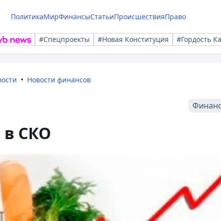
Политика
Мир
Финансы
Статьи
Происшествия
Право
#Спецпроекты
#Новая Конституция
#Гордость К
вости
Новости финансов
Финан
 в СКО