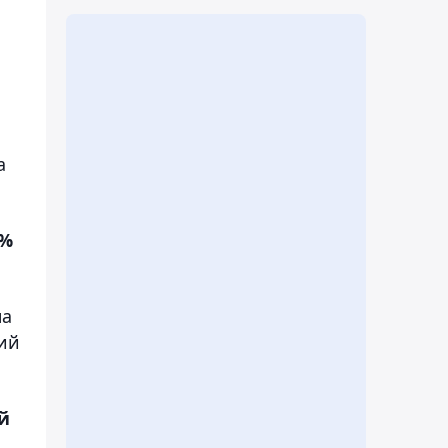
а
6%
на
кий
й