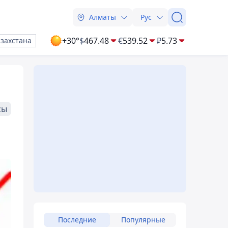
Алматы
Рус
+30°
$
467.48
€
539.52
₽
5.73
азахстана
сы
Последние
Популярные