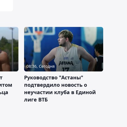
08:36, Сегодня
т
Руководство "Астаны"
итом
подтвердило новость о
ьца
неучастии клуба в Единой
лиге ВТБ