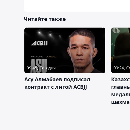
Читайте также
09:45, Сегодня
09:24, 
Асу Алмабаев подписал
Казахс
контракт с лигой ACBJJ
главны
медал
шахма