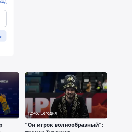
ход
ь
12:45, Сегодня
р
"Он игрок волнообразный":