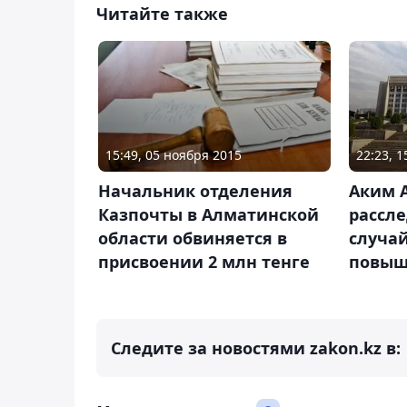
Читайте также
15:49, 05 ноября 2015
22:23, 
Начальник отделения
Аким 
Казпочты в Алматинской
рассл
области обвиняется в
случа
присвоении 2 млн тенге
повыш
Следите за новостями zakon.kz в: