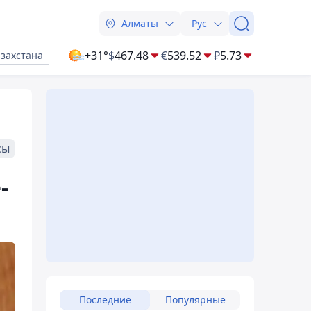
Алматы
Рус
+31°
$
467.48
€
539.52
₽
5.73
азахстана
сы
-
Последние
Популярные