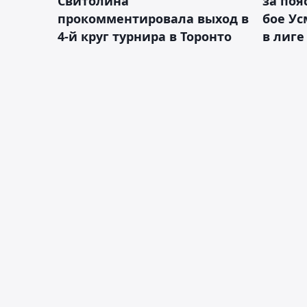
Свитолина
за поя
прокомментировала выход в
бое У
4-й круг турнира в Торонто
в лиге