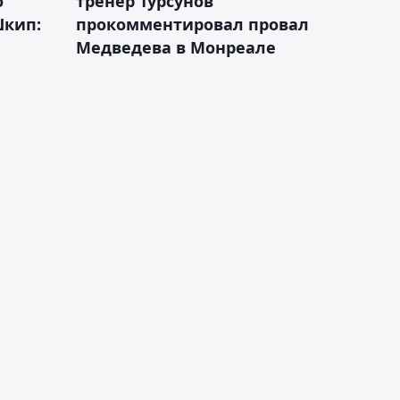
о
тренер Турсунов
Шкип:
прокомментировал провал
Медведева в Монреале