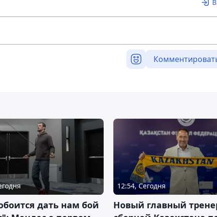
В
Комментироват
Сегодня
12:54, Сегодня
обоится дать нам бой
Новый главный трене