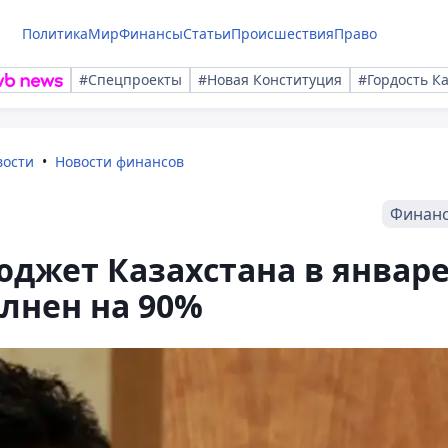
Политика
Мир
Финансы
Статьи
Происшествия
Право
#Спецпроекты
#Новая Конституция
#Гордость К
вости
Новости финансов
Финан
джет Казахстана в январе
олнен на 90%