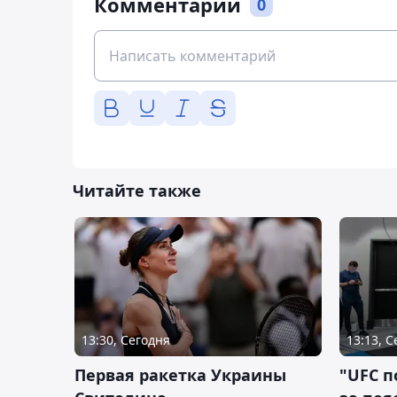
Комментарии
0
Читайте также
13:30, Сегодня
13:13, 
Первая ракетка Украины
"UFC п