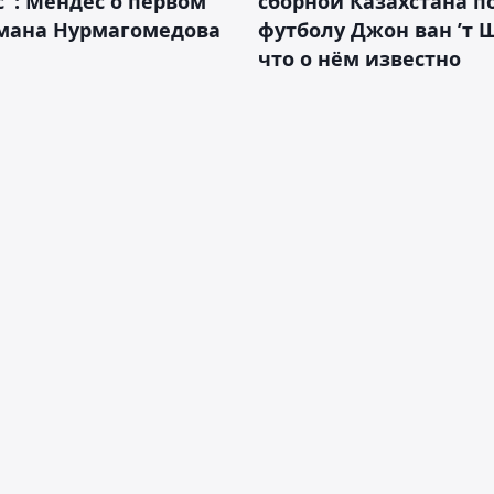
с": Мендес о первом
сборной Казахстана п
смана Нурмагомедова
футболу Джон ван ’т 
что о нём известно