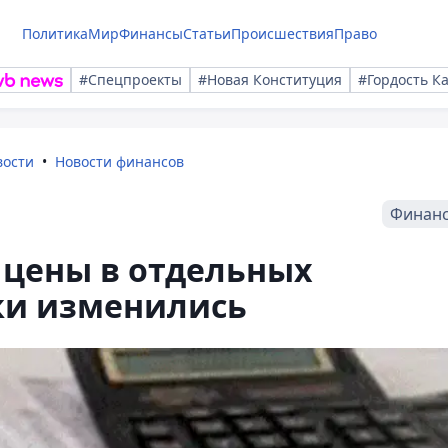
Политика
Мир
Финансы
Статьи
Происшествия
Право
#Спецпроекты
#Новая Конституция
#Гордость К
вости
Новости финансов
Финан
а цены в отдельных
ки изменились