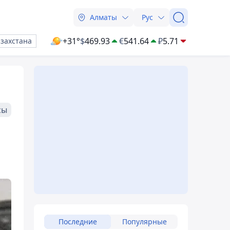
Алматы
Рус
+31°
$
469.93
€
541.64
₽
5.71
азахстана
сы
Последние
Популярные