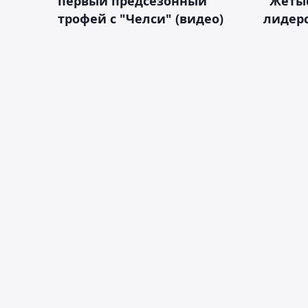
первый предсезонный
"Жетыс
трофей с "Челси" (видео)
лидерс