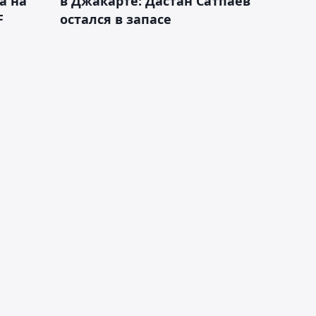
а на
в Джакарте: Дастан Сатпаев
F
остался в запасе