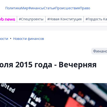
Политика
Мир
Финансы
Статьи
Происшествия
Право
#Спецпроекты
#Новая Конституция
#Гордость К
вости
Новости финансов
Финан
юля 2015 года - Вечерняя