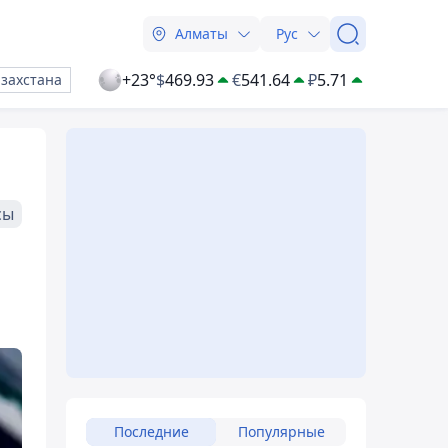
Алматы
Рус
+23°
$
469.93
€
541.64
₽
5.71
азахстана
сы
Последние
Популярные