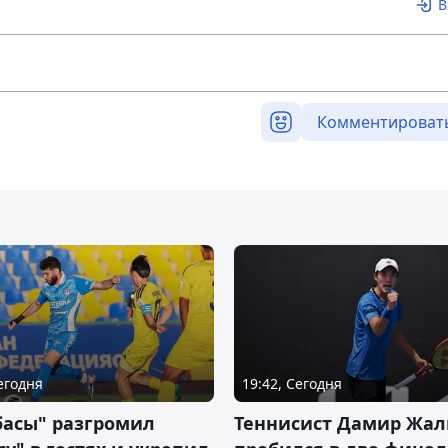
В
Комментироват
Сегодня
19:42, Сегодня
басы" разгромил
Теннисист Дамир Жал