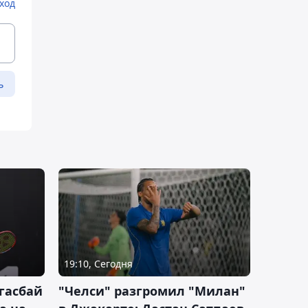
ход
ь
19:10, Сегодня
гасбай
"Челси" разгромил "Милан"