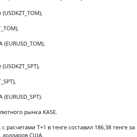
е (USDKZT_TOM),
T_TOM),
ША (EURUSD_TOM),
е (USDKZT_SPT),
_SPT),
А (EURUSD_SPT).
алютного рынка KASE.
 расчетами T+1 в тенге составил 186,38 тенге за
с. долларов США.