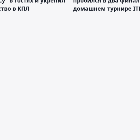
у" в гостях и укрепил
пробился в два финал
тво в КПЛ
домашнем турнире IT