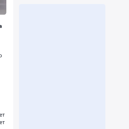
а
о
ет
ет