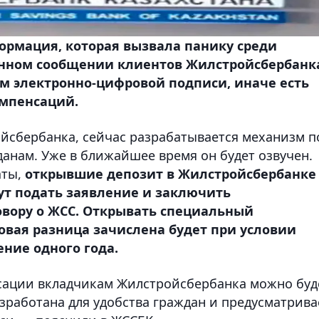
ормация, которая вызвала панику среди
енном сообщении клиентов Жилстройсбербанк
м электронно-цифровой подписи, иначе есть
омпенсаций.
ойсбербанка, сейчас разрабатывается механизм п
нам. Уже в ближайшее время он будет озвучен.
аты,
открывшие депозит в Жилстройсбербанке
дут подать заявление и заключить
овору о ЖСС. Открывать специальный
совая разница зачислена будет при условии
ение одного года.
нсации вкладчикам Жилстройсбербанка можно буд
азработана для удобства граждан и предусматрива