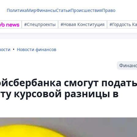
Политика
Мир
Финансы
Статьи
Происшествия
Право
#Спецпроекты
#Новая Конституция
#Гордость К
вости
Новости финансов
Финан
йсбербанка смогут подат
ту курсовой разницы в