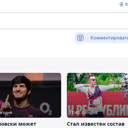
В
Комментироват
Сегодня
11:43, Сегодня
новски может
Стал известен состав