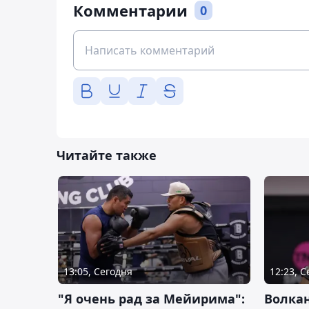
Комментарии
0
Читайте также
13:05, Сегодня
12:23, 
"Я очень рад за Мейирима":
Волка