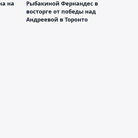
на на
Рыбакиной Фернандес в
восторге от победы над
Андреевой в Торонто