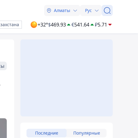
Алматы
Рус
+32°
$
469.93
€
541.64
₽
5.71
азахстана
сы
ь
Последние
Популярные