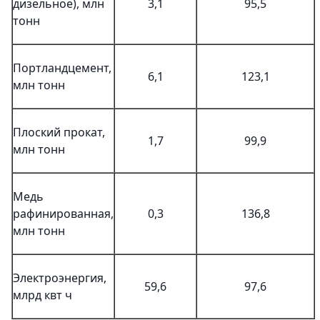
дизельное), млн
3,1
95,5
тонн
Портландцемент,
6,1
123,1
млн тонн
Плоский прокат,
1,7
99,9
млн тонн
Медь
рафинированная,
0,3
136,8
млн тонн
Электроэнергия,
59,6
97,6
млрд квт ч