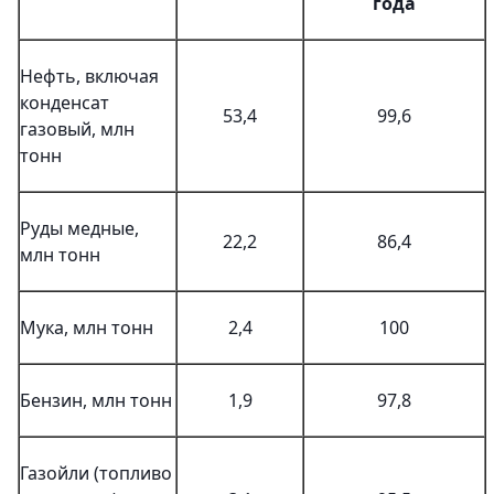
года
Нефть, включая
конденсат
53,4
99,6
газовый, млн
тонн
Руды медные,
22,2
86,4
млн тонн
Мука, млн тонн
2,4
100
Бензин, млн тонн
1,9
97,8
Газойли (топливо