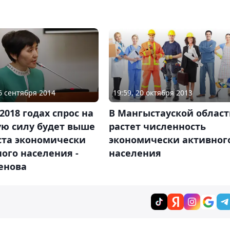
26 сентября 2014
19:59, 20 октября 2013
-2018 годах спрос на
В Мангыстауской облас
ую силу будет выше
растет численность
ста экономически
экономически активног
ого населения -
населения
енова