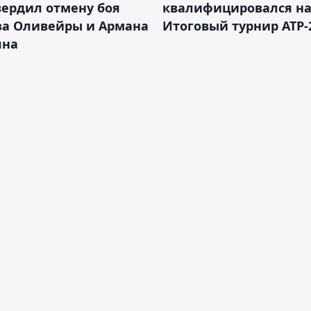
ердил отмену боя
квалифицировался н
за Оливейры и Армана
Итоговый турнир ATP-
яна