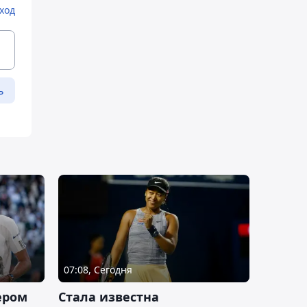
ход
ь
07:08, Сегодня
ером
Cтала известна