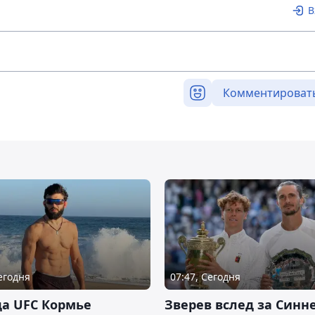
В
Комментироват
Сегодня
07:47, Сегодня
а UFC Кормье
Зверев вслед за Синн