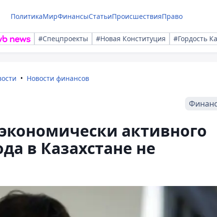
Политика
Мир
Финансы
Статьи
Происшествия
Право
#Спецпроекты
#Новая Конституция
#Гордость К
вости
Новости финансов
Финан
 экономически активного
ода в Казахстане не