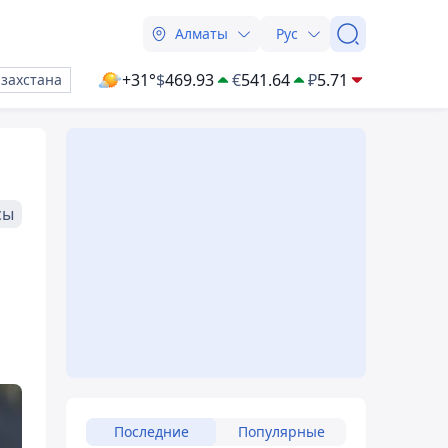
Алматы
Рус
+31°
$
469.93
€
541.64
₽
5.71
азахстана
сы
Последние
Популярные