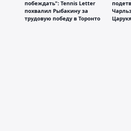
побеждать": Tennis Letter
подетв
похвалил Рыбакину за
Чарль
трудовую победу в Торонто
Царук