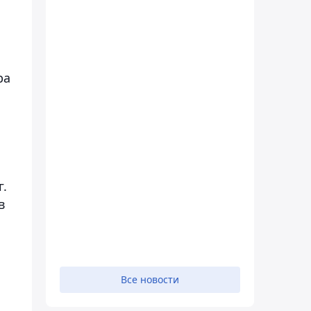
ра
г.
в
Все новости