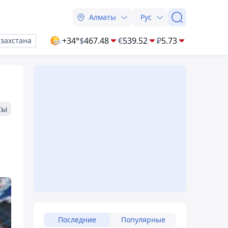
Алматы
Рус
+34°
$
467.48
€
539.52
₽
5.73
азахстана
сы
Последние
Популярные