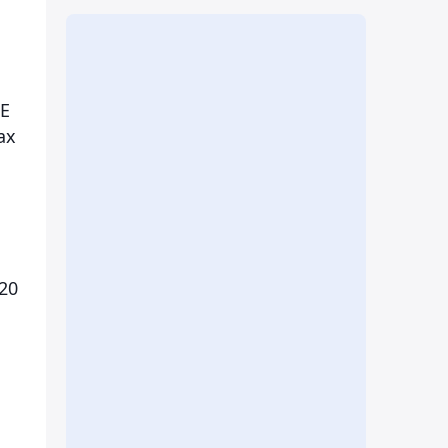
SE
ах
20