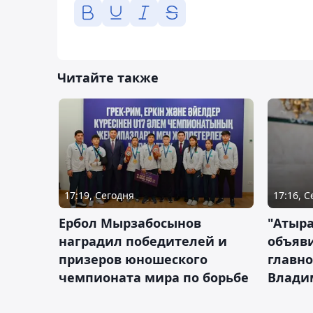
Читайте также
17:19, Сегодня
17:16, 
Ербол Мырзабосынов
"Атыр
наградил победителей и
объяви
призеров юношеского
главно
чемпионата мира по борьбе
Влади