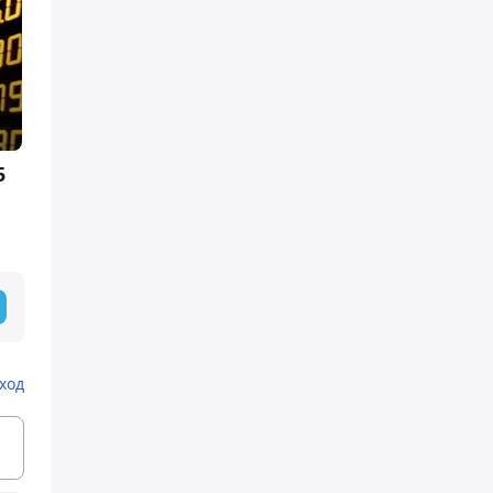
5
ход