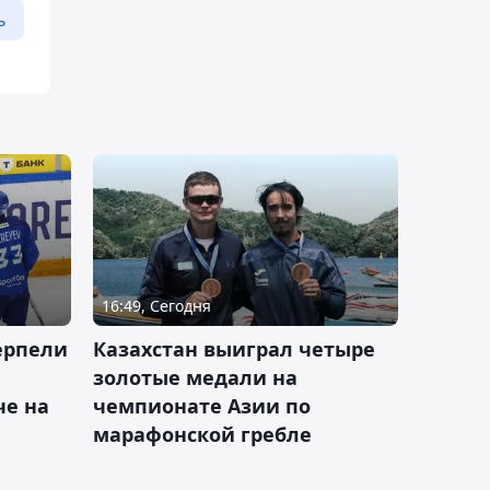
ь
16:49, Сегодня
ерпели
Казахстан выиграл четыре
золотые медали на
е на
чемпионате Азии по
марафонской гребле