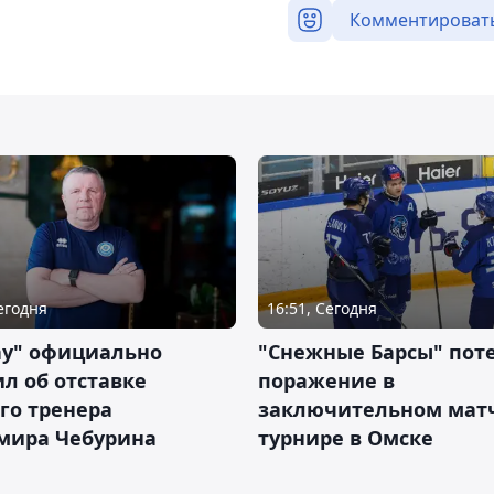
Комментироват
Сегодня
16:51, Сегодня
ау" официально
"Снежные Барсы" пот
л об отставке
поражение в
го тренера
заключительном матч
мира Чебурина
турнире в Омске