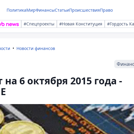
Политика
Мир
Финансы
Статьи
Происшествия
Право
#Спецпроекты
#Новая Конституция
#Гордость К
вости
Новости финансов
Финан
на 6 октября 2015 года -
SE