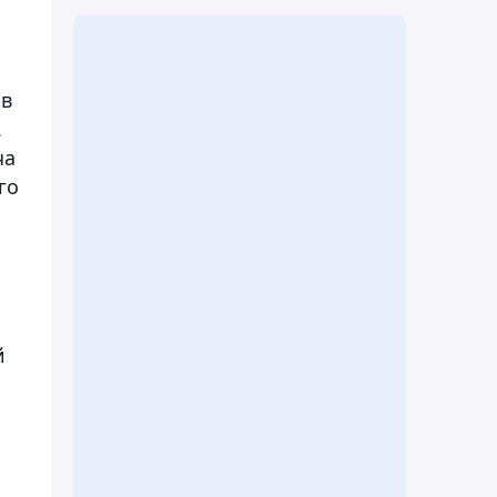
 в
.
ча
го
й