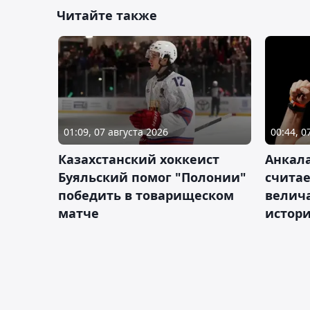
Читайте также
01:09, 07 августа 2026
00:44, 0
Казахстанский хоккеист
Анкала
Буяльский помог "Полонии"
счита
победить в товарищеском
велич
матче
истор