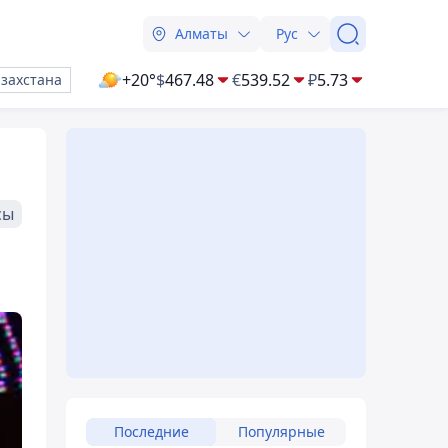
Алматы
Рус
+20°
$
467.48
€
539.52
₽
5.73
азахстана
сы
Последние
Популярные