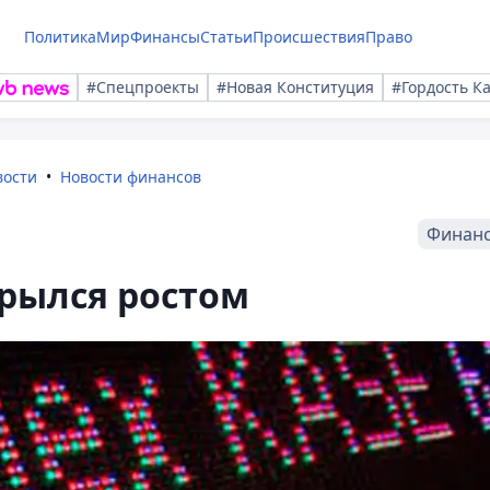
Политика
Мир
Финансы
Статьи
Происшествия
Право
#Спецпроекты
#Новая Конституция
#Гордость К
вости
Новости финансов
Финан
рылся ростом