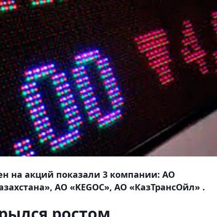
ен на акций показали 3 компании: АО
захстана», АО «KEGOC», АО «КазТрансОйл» .
рылся ростом