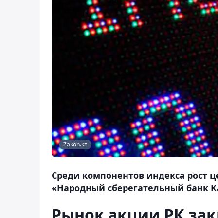
Zakon.kz
Среди компонентов индекса рост ц
«Народный сберегательный банк Ка
Рынок акции РК зак