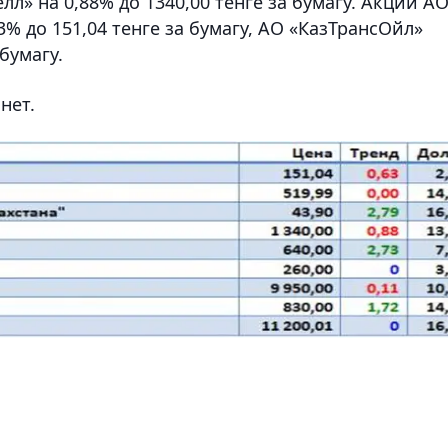
л» на 0,88% до 1340,00 тенге за бумагу. Акций А
% до 151,04 тенге за бумагу, АО «КазТрансОйл»
бумагу.
нет.