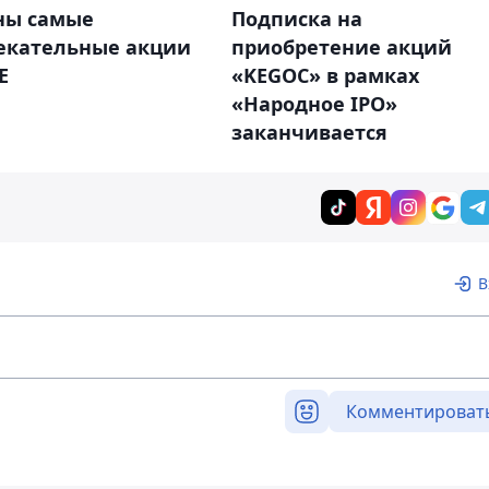
ны самые
Подписка на
екательные акции
приобретение акций
E
«KEGOC» в рамках
«Народное IPO»
заканчивается
В
Комментироват