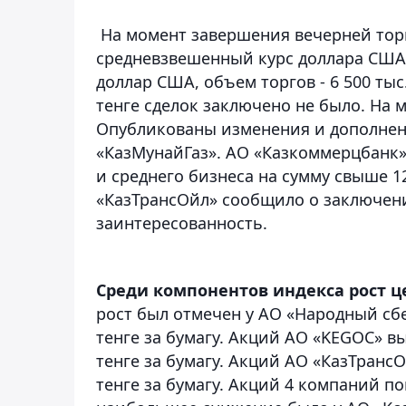
На момент завершения вечерней торг
средневзвешенный курс доллара США с
доллар США, объем торгов - 6 500 ты
тенге сделок заключено не было. На 
Опубликованы изменения и дополнени
«КазМунайГаз». АО «Казкоммерцбанк
и среднего бизнеса на сумму свыше 12
«КазТрансОйл» сообщило о заключени
заинтересованность.
Среди компонентов индекса рост ц
рост был отмечен у АО «Народный сбе
тенге за бумагу. Акций АО «KEGOC» вы
тенге за бумагу. Акций АО «КазТранс
тенге за бумагу. Акций 4 компаний п