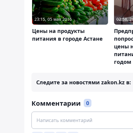
23:15, 05 мая 2016
02:58, 
Цены на продукты
Предп
питания в городе Астане
попро
цены 
питан
годом
Следите за новостями zakon.kz в:
Комментарии
0