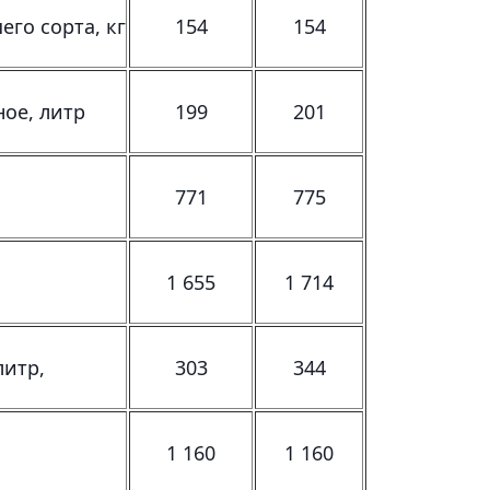
го сорта, кг
154
154
ое, литр
199
201
771
775
1 655
1 714
литр,
303
344
1 160
1 160