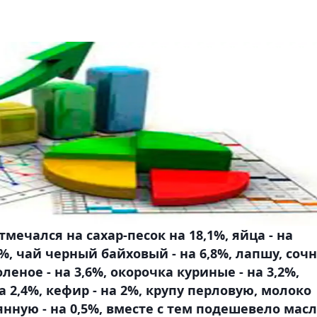
тмечался на сахар-песок на 18,1%, яйца - на
5%, чай черный байховый - на 6,8%, лапшу, соч
оленое - на 3,6%, окорочка куриные - на 3,2%,
на 2,4%, кефир - на 2%, крупу перловую, молоко
янную - на 0,5%, вместе с тем подешевело мас