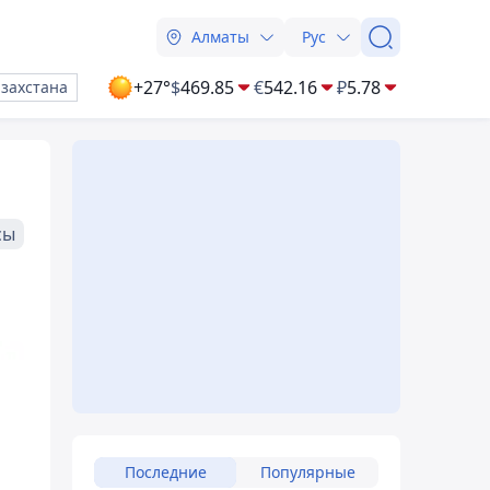
Алматы
Рус
+27°
$
469.85
€
542.16
₽
5.78
азахстана
сы
Последние
Популярные