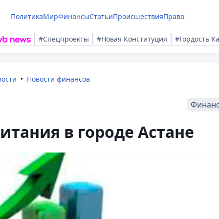
Политика
Мир
Финансы
Статьи
Происшествия
Право
#Спецпроекты
#Новая Конституция
#Гордость К
вости
Новости финансов
Финан
итания в городе Астане