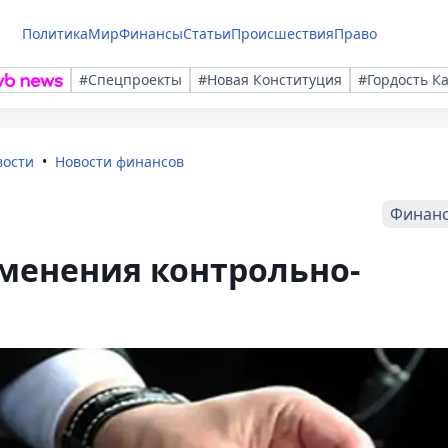
Политика
Мир
Финансы
Статьи
Происшествия
Право
#Спецпроекты
#Новая Конституция
#Гордость К
вости
Новости финансов
Финан
менения контрольно-