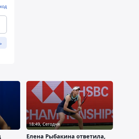
ход
ь
18:49, Сегодня
д
Елена Рыбакина ответила,