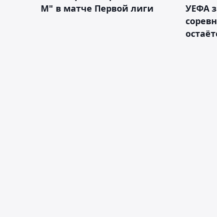
М" в матче Первой лиги
УЕФА з
сорев
остаёт