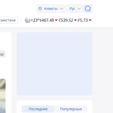
Алматы
Рус
+23°
$
467.48
€
539.52
₽
5.73
азахстана
сы
Последние
Популярные