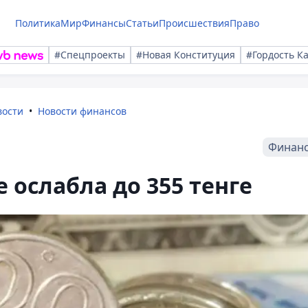
Политика
Мир
Финансы
Статьи
Происшествия
Право
#Спецпроекты
#Новая Конституция
#Гордость К
вости
Новости финансов
Финан
 ослабла до 355 тенге