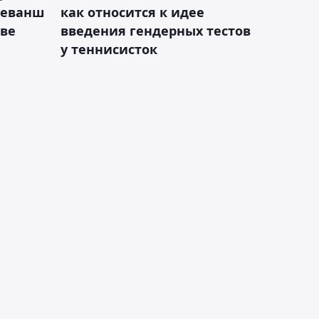
реванш
как относится к идее
кве
введения гендерных тестов
у теннисисток