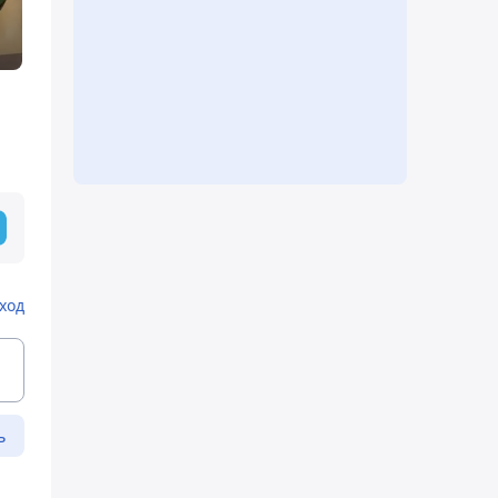
ход
ь