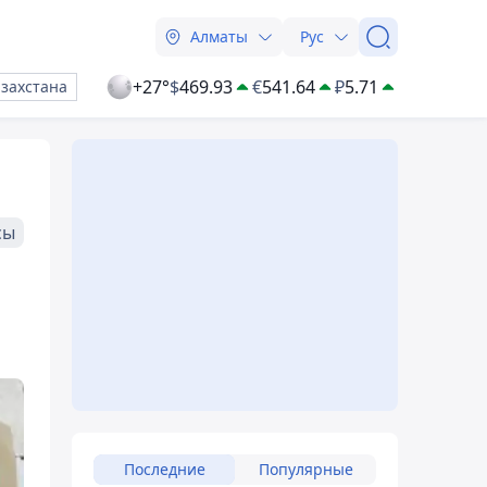
Алматы
Рус
+27°
$
469.93
€
541.64
₽
5.71
азахстана
сы
Последние
Популярные