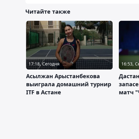
Читайте также
17:18, Сегодня
16:53, 
Асылжан Арыстанбекова
Дастан
выиграла домашний турнир
запас
ITF в Астане
матч "