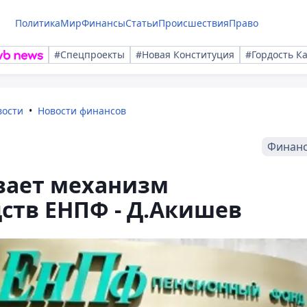
Политика
Мир
Финансы
Статьи
Происшествия
Право
#Спецпроекты
#Новая Конституция
#Гордость К
вости
Новости финансов
Финан
вает механизм
ств ЕНПФ - Д.Акишев