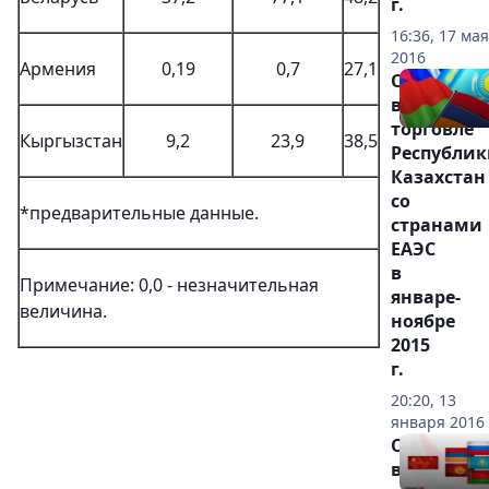
г.
16:36, 17 мая
2016
Армения
0,19
0,7
27,1
О
взаимной
торговле
Кыргызстан
9,2
23,9
38,5
Республик
Казахстан
со
*предварительные данные.
странами
ЕАЭС
в
Примечание: 0,0 - незначительная
январе-
величина.
ноябре
2015
г.
20:20, 13
января 2016
О
взаимной