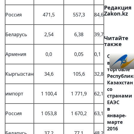
Редакция
Zakon.kz
Россия
471,5
557,3
84,6
Беларусь
2,54
6,38
39,7
Читайте
также
Армения
0,0
0,05
0,1
О
взаимной
торговле
Кыргызстан
34,6
105,6
32,8
Республик
Казахстан
со
импорт
1 100,4
1 771,9
62,1
странами
ЕАЭС
в
Россия
1 053,8
1 670,2
63,1
январе-
марте
2016
Беларусь
37,2
77,1
48,2