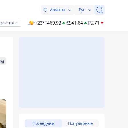
Алматы
Рус
+23°
$
469.93
€
541.64
₽
5.71
азахстана
сы
Последние
Популярные