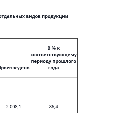
отдельных видов продукции
В % к
соответствующему
периоду прошлого
Произведено
года
2 008,1
86,4