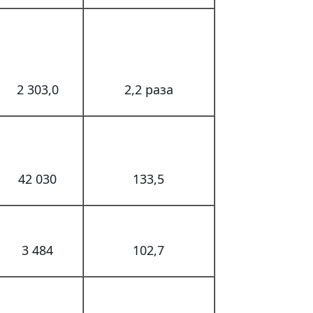
2 303,0
2,2 раза
42 030
133,5
3 484
102,7