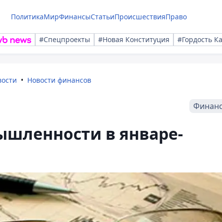
Политика
Мир
Финансы
Статьи
Происшествия
Право
#Спецпроекты
#Новая Конституция
#Гордость К
вости
Новости финансов
Финан
ышленности в январе-