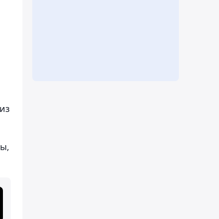
 из
ы,