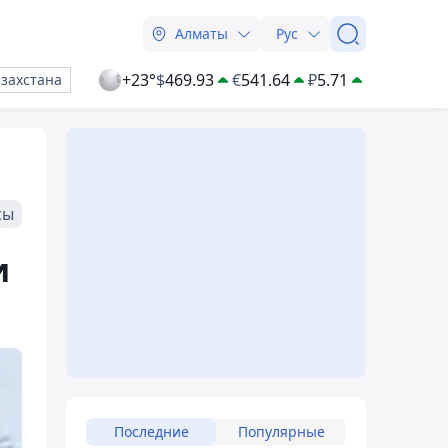
Алматы
Рус
+23°
$
469.93
€
541.64
₽
5.71
азахстана
сы
и
Последние
Популярные