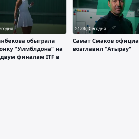
Сегодня
21:06, Сегодня
анбекова обыграла
Самат Смаков официа
онку "Уимблдона" на
возглавил "Атырау"
 двум финалам ITF в