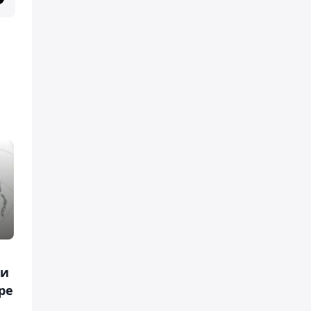
ти
ре