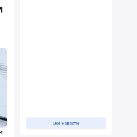
и
Все новости
и