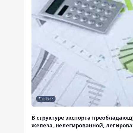
Zakon.kz
В структуре экспорта преобладающу
железа, нелегированной, легиров