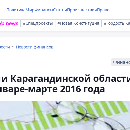
Политика
Мир
Финансы
Статьи
Происшествия
Право
#Спецпроекты
#Новая Конституция
#Гордость К
вости
Новости финансов
Финан
ли Карагандинской област
нваре-марте 2016 года