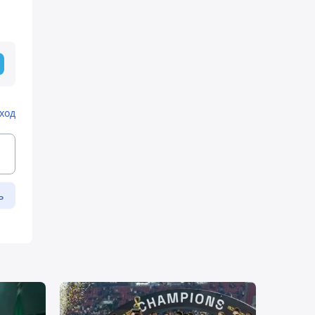
ход
ь