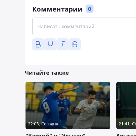
Комментарии
0
Читайте также
22:03, Сегодня
21:41, 
"Каспий" и "Улытау"
Арыст