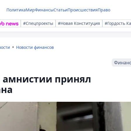
Политика
Мир
Финансы
Статьи
Происшествия
Право
#Спецпроекты
#Новая Конституция
#Гордость К
вости
Новости финансов
Финан
и амнистии принял
ана