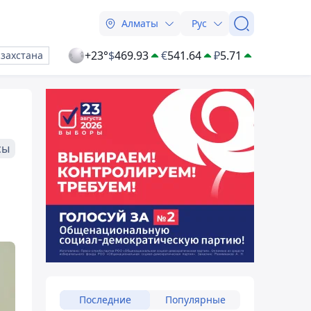
Алматы
Рус
+23°
$
469.93
€
541.64
₽
5.71
азахстана
сы
Последние
Популярные