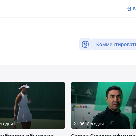
В
Комментироват
Сегодня
21:06, Сегодня
анбекова обыграла
Самат Смаков официа