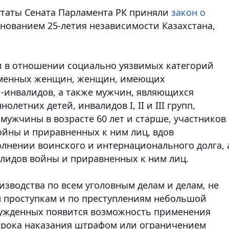
утаты Сената Парламента РК приняли
закон о
днованием 25-летия независимости Казахстана
,
и в отношении социально уязвимых категорий
ременных женщин, женщин, имеющих
-инвалидов, а также мужчин, являющихся
етних детей, инвалидов I, II и III групп,
 мужчины в возрасте 60 лет и старше, участников
йны и приравненных к ним лиц, вдов
лнении воинского и интернационального долга, 
идов войны и приравненных к ним лиц.
зводства по всем уголовным делам и делам, не
м проступкам и по преступлениям небольшой
сужденных появится возможность применения
срока наказания штрафом или ограничением