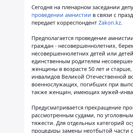
Сегодня на пленарном заседании деп
проведении амнистии
в связи с праз
передает корреспондент
Zakon.kz
.
Предполагается проведение амнисти
граждан - несовершеннолетних, бе
несовершеннолетних детей или детей
единственным родителем несовершеннол
женщины в возрасте 50 лет и старше,
инвалидов Великой Отечественной во
военнослужащих, погибших при выпо
также женщин, имеющих мужей-инвал
Предусматривается прекращение прои
рассмотренным судами, по уголовны
тяжести. Для отдельных категорий о
процедуры замены неотбытой части 