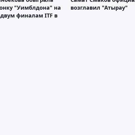
онку "Уимблдона" на
возглавил "Атырау"
 двум финалам ITF в