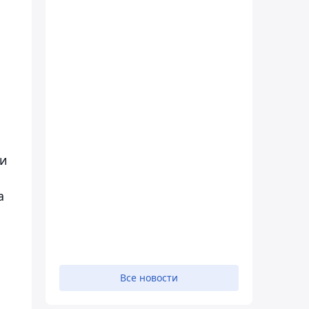
 и
а
Все новости