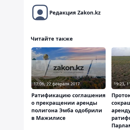
Редакция Zakon.kz
Читайте также
17:06, 22 февраля 2017
19:23, 
Ратификацию соглашения
Проток
о прекращении аренды
сокра
полигона Эмба одобрили
аренд
в Мажилисе
ратиф
Парла