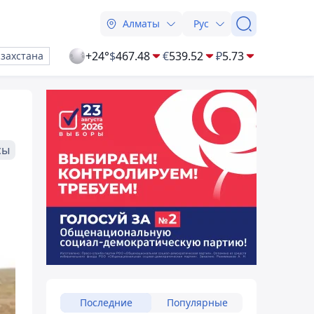
Алматы
Рус
+24°
$
467.48
€
539.52
₽
5.73
азахстана
сы
Последние
Популярные