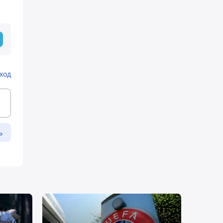
ход
ь