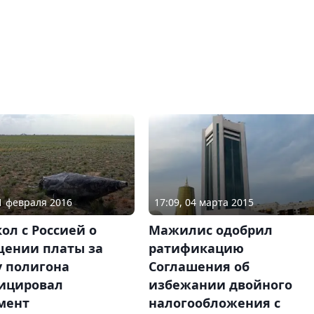
11 февраля 2016
17:09, 04 марта 2015
ол с Россией о
Мажилис одобрил
щении платы за
ратификацию
у полигона
Соглашения об
ицировал
избежании двойного
мент
налогообложения с