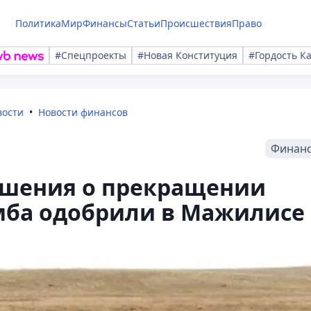
Политика
Мир
Финансы
Статьи
Происшествия
Право
#Спецпроекты
#Новая Конституция
#Гордость К
вости
Новости финансов
Финан
ашения о прекращении
мба одобрили в Мажилисе