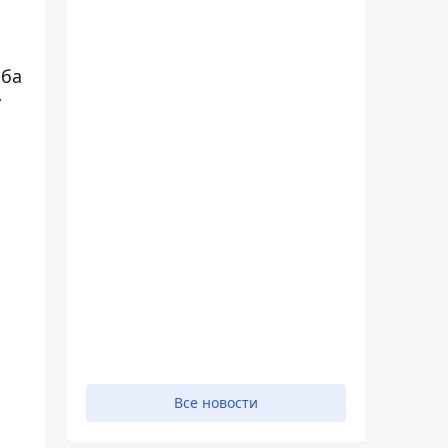
мба
у
Все новости