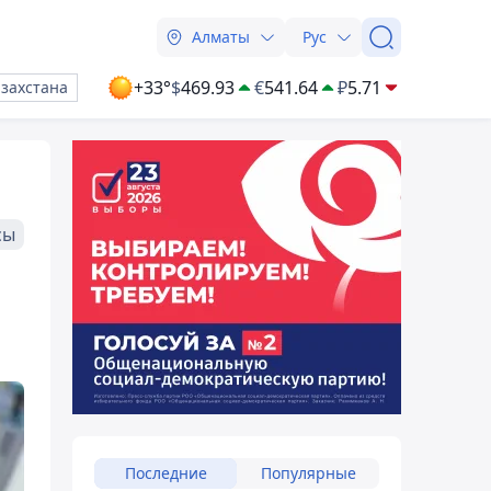
Алматы
Рус
+33°
$
469.93
€
541.64
₽
5.71
азахстана
сы
Последние
Популярные