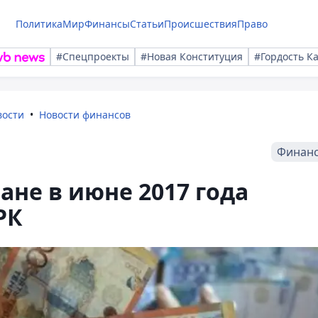
Политика
Мир
Финансы
Статьи
Происшествия
Право
#Спецпроекты
#Новая Конституция
#Гордость К
вости
Новости финансов
Финан
ане в июне 2017 года
РК