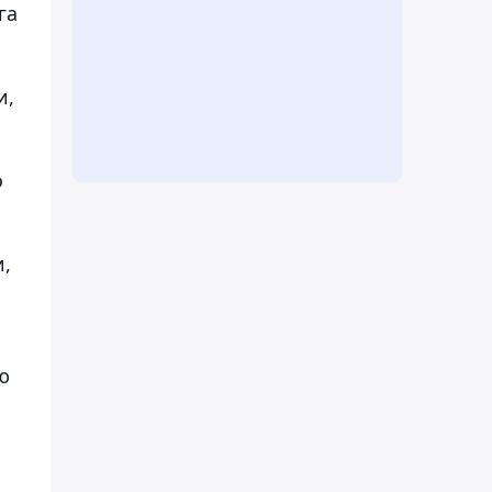
га
и,
о
,
ю