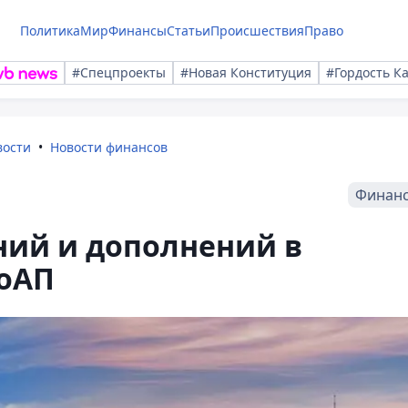
Политика
Мир
Финансы
Статьи
Происшествия
Право
#Спецпроекты
#Новая Конституция
#Гордость К
вости
Новости финансов
Финан
ний и дополнений в
оАП