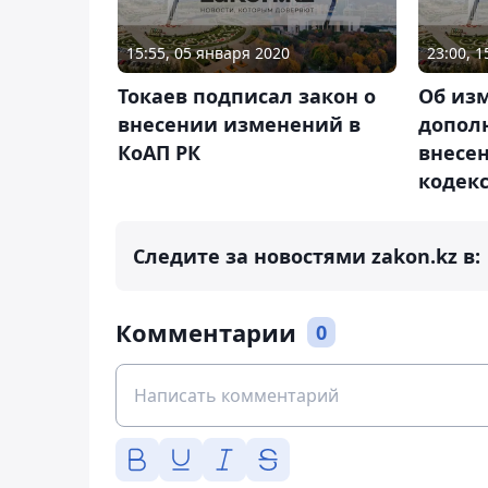
15:55, 05 января 2020
23:00, 
Токаев подписал закон о
Об из
внесении изменений в
допол
КоАП РК
внесе
кодек
Следите за новостями zakon.kz в:
Комментарии
0