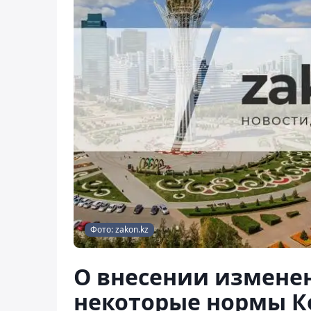
Фото: zakon.kz
О внесении измене
некоторые нормы К