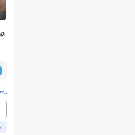
ий
ход
ь