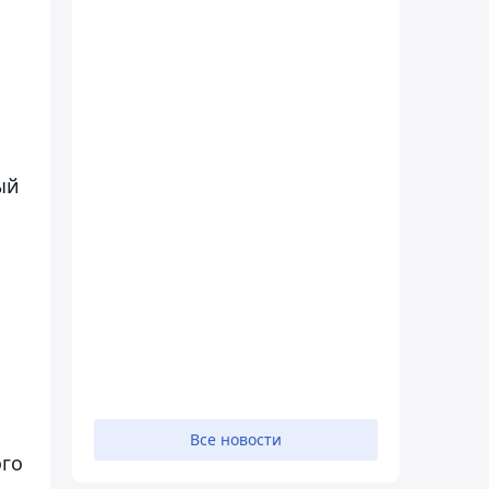
ый
Все новости
ого