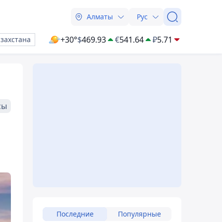
Алматы
Рус
+30°
$
469.93
€
541.64
₽
5.71
азахстана
сы
Последние
Популярные