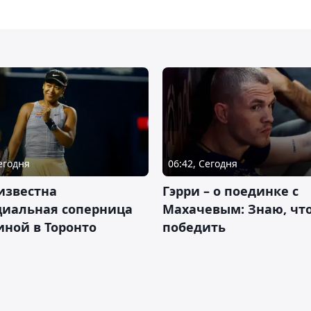
Сегодня
06:42, Сегодня
известна
Гэрри – о поединке с
циальная соперница
Махачевым: Знаю, что
ной в Торонто
победить