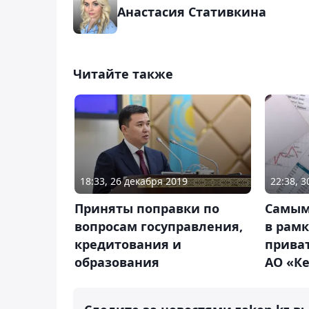
Анастасия Стативкина
Читайте также
18:33, 26 декабря 2019
22:38, 
Приняты поправки по
Самым
вопросам госуправления,
в рамк
кредитования и
прива
образования
АО «К