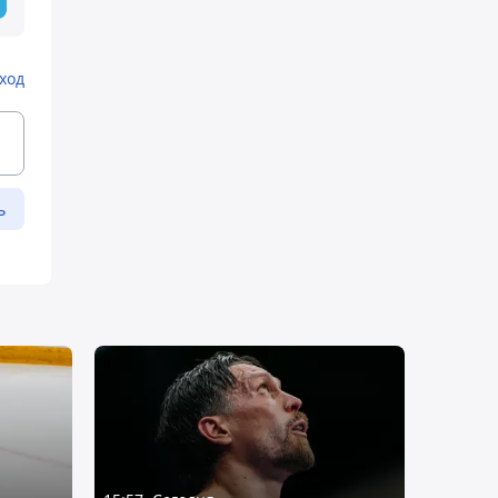
ход
ь