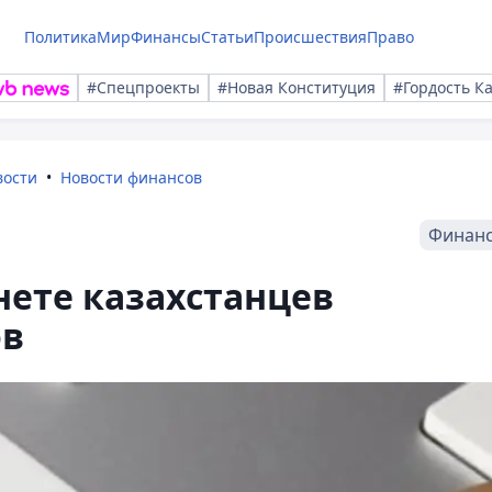
Политика
Мир
Финансы
Статьи
Происшествия
Право
#Спецпроекты
#Новая Конституция
#Гордость К
вости
Новости финансов
Финан
ете казахстанцев
ов