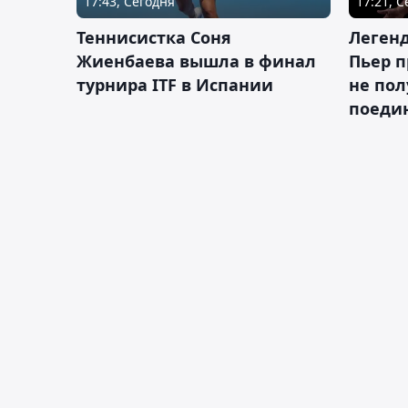
17:43, Сегодня
17:21, 
Теннисистка Соня
Леген
Жиенбаева вышла в финал
Пьер п
турнира ITF в Испании
не пол
поеди