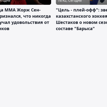
Сегодня
16:42, Сегодня
да ММА Жорж Сен-
"Цель - плей-офф": зв
ризнался, что никогда
казахстанского хокке
учал удовольствия от
Шестаков о новом сез
нков
составе "Барыса"