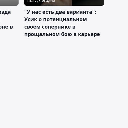
15:57, Сегодня
езда
"У нас есть два варианта":
я
Усик о потенциальном
оне в
своём сопернике в
прощальном бою в карьере