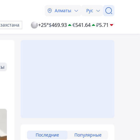
Алматы
Рус
+25°
$
469.93
€
541.64
₽
5.71
азахстана
сы
Последние
Популярные