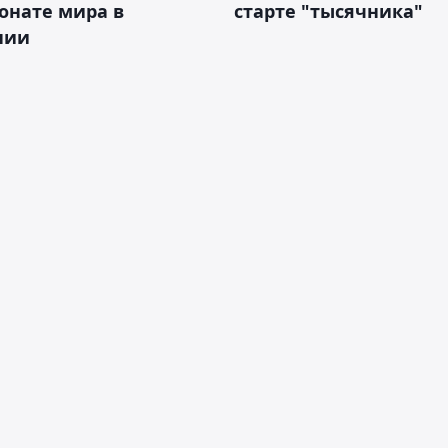
онате мира в
старте "тысячника"
нии