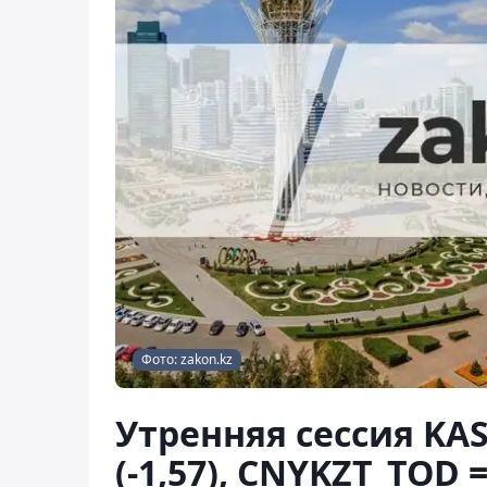
Фото: zakon.kz
Утренняя сессия KAS
(-1,57), CNYKZT_TOD =