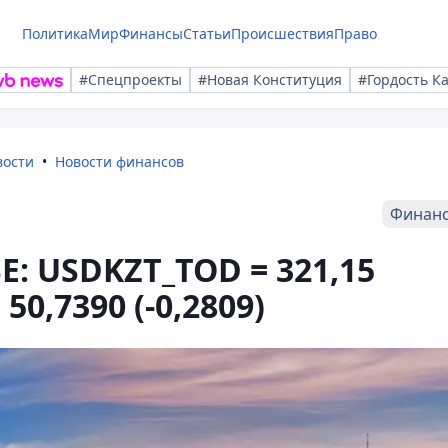
Политика
Мир
Финансы
Статьи
Происшествия
Право
#Спецпроекты
#Новая Конституция
#Гордость К
вости
Новости финансов
Финан
E: USDKZT_TOD = 321,15
 50,7390 (-0,2809)