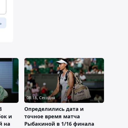
ь
08:18, Сегодня
8
Определились дата и
ок и
точное время матча
й на
Рыбакиной в 1/16 финала