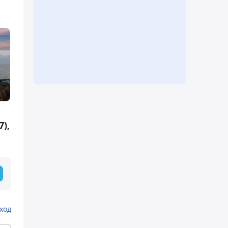
7),
ход