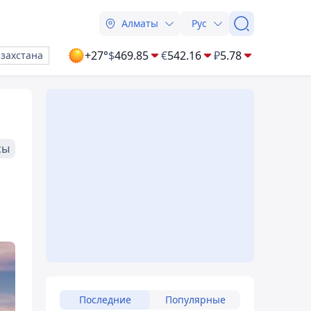
Алматы
Рус
+27°
$
469.85
€
542.16
₽
5.78
азахстана
сы
Последние
Популярные