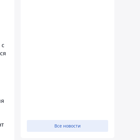
 с
ся
ия
нт
Все новости