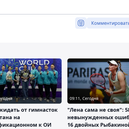
Комментироват
Сегодня
09:11, Сегодня
жидать от гимнасток
"Лена сама не своя": 5
тана на
невынужденных ошиб
фикационном к ОИ
16 двойных Рыбакино