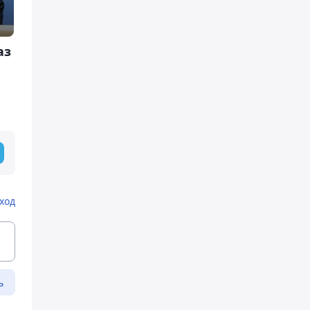
аз
ход
ь