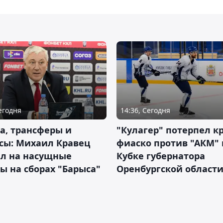
Сегодня
14:36, Сегодня
а, трансферы и
"Кулагер" потерпел к
сы: Михаил Кравец
фиаско против "АКМ" 
ил на насущные
Кубке губернатора
ы на сборах "Барыса"
Оренбургской област