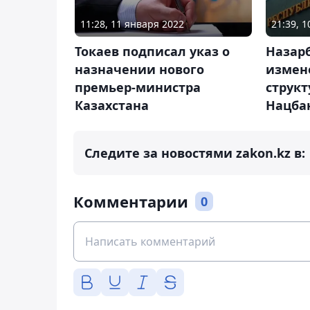
11:28, 11 января 2022
21:39, 1
Токаев подписал указ о
Назар
назначении нового
измене
премьер-министра
струк
Казахстана
Нацба
Следите за новостями zakon.kz в:
Комментарии
0