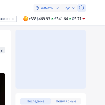
Алматы
Рус
+33°
$
469.93
€
541.64
₽
5.71
азахстана
сы
Последние
Популярные