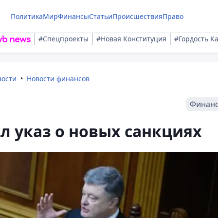
Политика
Мир
Финансы
Статьи
Происшествия
Право
#Спецпроекты
#Новая Конституция
#Гордость К
вости
Новости финансов
Финан
 указ о новых санкциях