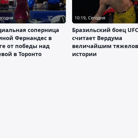
Сегодня
10:19, Сегодня
циальная соперница
Бразильский боец UFC
иной Фернандес в
считает Вердума
ге от победы над
величайшим тяжелов
вой в Торонто
истории