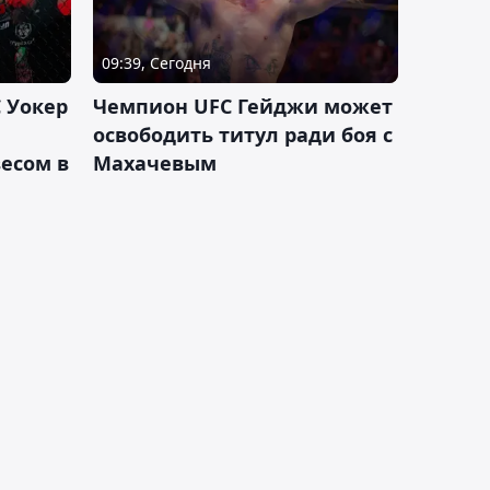
09:39, Сегодня
 Уокер
Чемпион UFC Гейджи может
освободить титул ради боя с
есом в
Махачевым