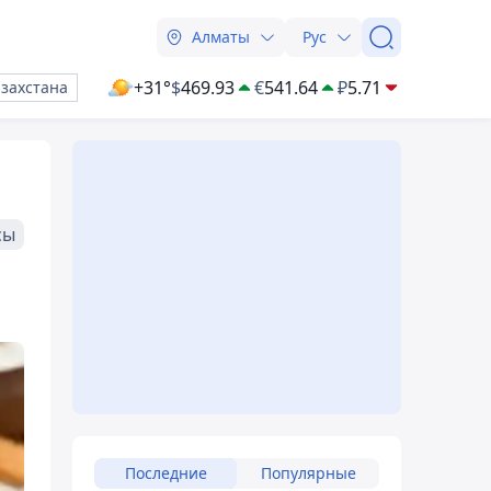
Алматы
Рус
+31°
$
469.93
€
541.64
₽
5.71
азахстана
сы
Последние
Популярные