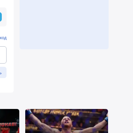
ход
ь