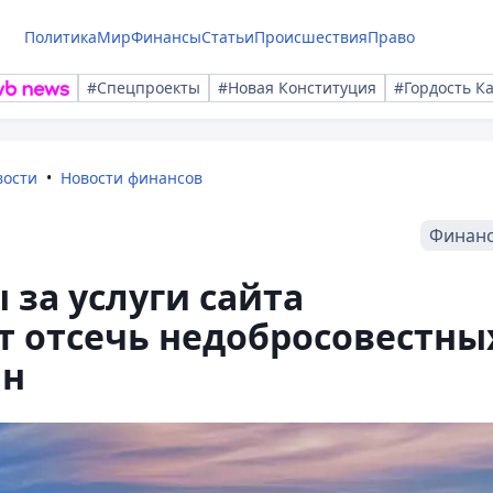
Политика
Мир
Финансы
Статьи
Происшествия
Право
#Спецпроекты
#Новая Конституция
#Гордость К
вости
Новости финансов
Финан
 за услуги сайта
т отсечь недобросовестны
ин