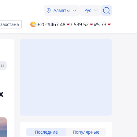
Алматы
Рус
+20°
$
467.48
€
539.52
₽
5.73
азахстана
сы
х
Последние
Популярные