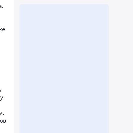
а.
же
у
ту
м,
ков