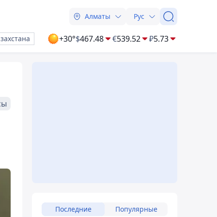
Алматы
Рус
+30°
$
467.48
€
539.52
₽
5.73
азахстана
сы
Последние
Популярные