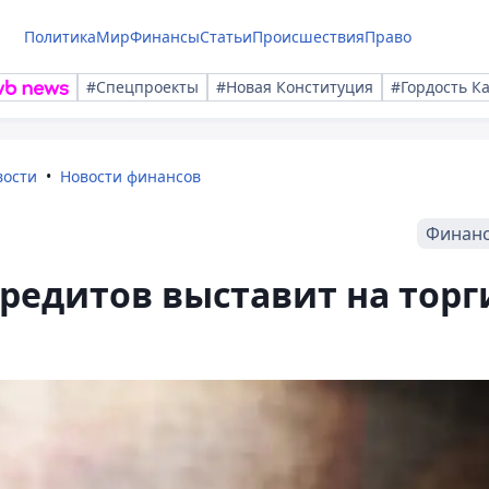
Политика
Мир
Финансы
Статьи
Происшествия
Право
#Спецпроекты
#Новая Конституция
#Гордость К
вости
Новости финансов
Финан
редитов выставит на торг