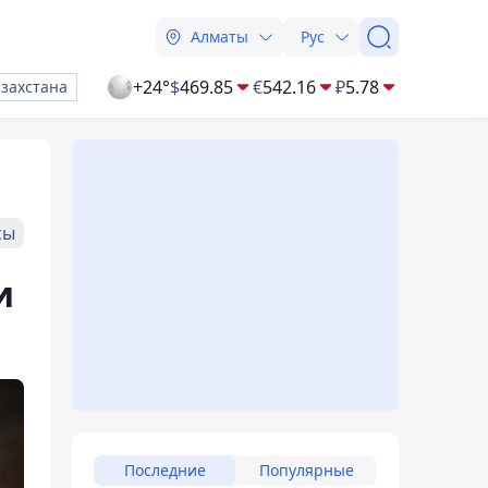
Алматы
Рус
+24°
$
469.85
€
542.16
₽
5.78
азахстана
сы
и
Последние
Популярные