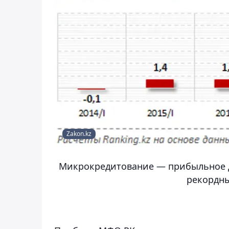
Zakon.kz
Микрокредитование — прибыльное д
рекордны