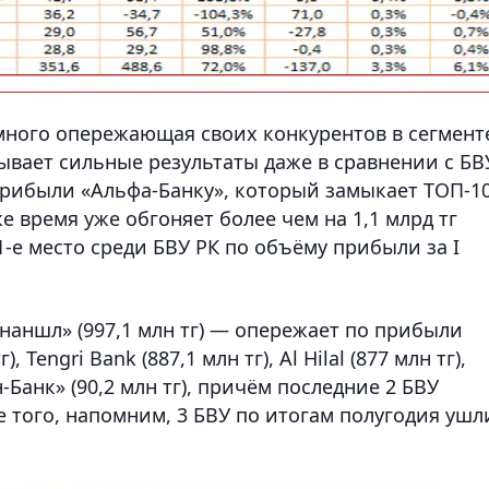
много опережающая своих конкурентов в сегмент
вает сильные результаты даже в сравнении с БВ
 прибыли «Альфа-Банку», который замыкает ТОП-1
 же время уже обгоняет более чем на 1,1 млрд тг
1-е место среди БВУ РК по объёму прибыли за I
наншл» (997,1 млн тг) — опережает по прибыли
, Tengri Bank (887,1 млн тг), Al Hilal (877 млн тг),
-Банк» (90,2 млн тг), причём последние 2 БВУ
 того, напомним, 3 БВУ по итогам полугодия ушл