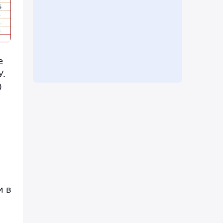
е
У.
0
и в