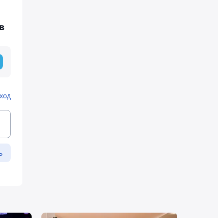
в
ход
ь