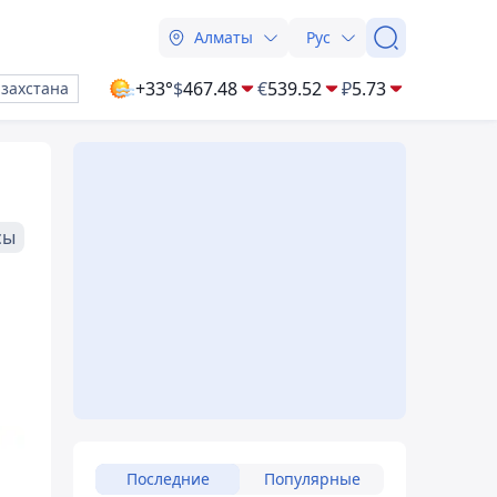
Алматы
Рус
+33°
$
467.48
€
539.52
₽
5.73
азахстана
сы
Последние
Популярные