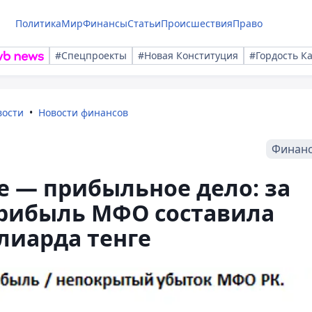
Политика
Мир
Финансы
Статьи
Происшествия
Право
#Спецпроекты
#Новая Конституция
#Гордость К
вости
Новости финансов
Финан
 — прибыльное дело: за
прибыль МФО составила
лиарда тенге