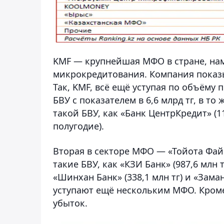
KMF — крупнейшая МФО в стране, на
микрокредитования. Компания показы
Так, KMF, всё ещё уступая по объёму
БВУ с показателем в 6,6 млрд тг, в то
такой БВУ, как «Банк ЦентрКредит» (1
полугодие).
Вторая в секторе МФО — «Тойота Фай
такие БВУ, как «КЗИ Банк» (987,6 млн тг)
«Шинхан Банк» (338,1 млн тг) и «Заман
уступают ещё нескольким МФО. Кроме
убыток.