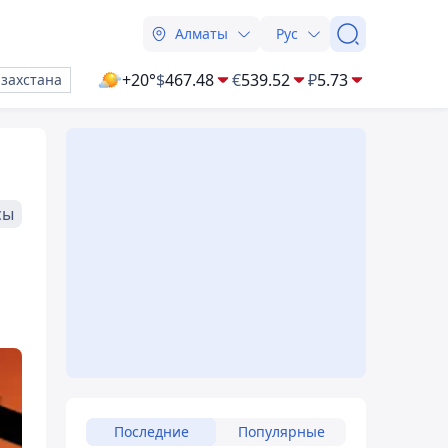
Алматы
Рус
+20°
$
467.48
€
539.52
₽
5.73
азахстана
сы
Последние
Популярные