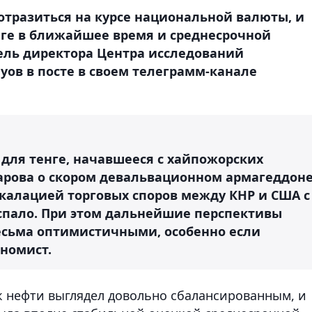
отразиться на курсе национальной валюты, и
нге в ближайшее время и среднесрочной
ель директора Центра исследований
ов в посте в своем телеграмм-канале
 для тенге, начавшееся с хайпожорских
арова о скором девальвационном армагеддон
калацией торговых споров между КНР и США с
спало. При этом дальнейшие перспективы
весьма оптимистичными, особенно если
ономист.
нок нефти выглядел довольно сбалансированным, и