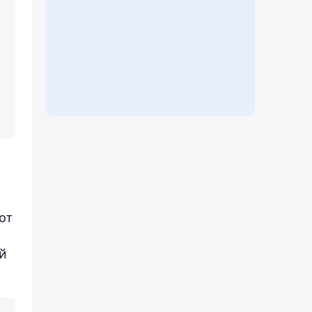
от
ой