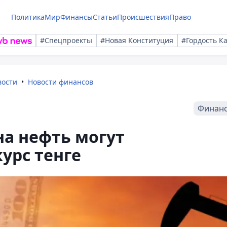
Политика
Мир
Финансы
Статьи
Происшествия
Право
#Спецпроекты
#Новая Конституция
#Гордость К
вости
Новости финансов
Финан
а нефть могут
урс тенге