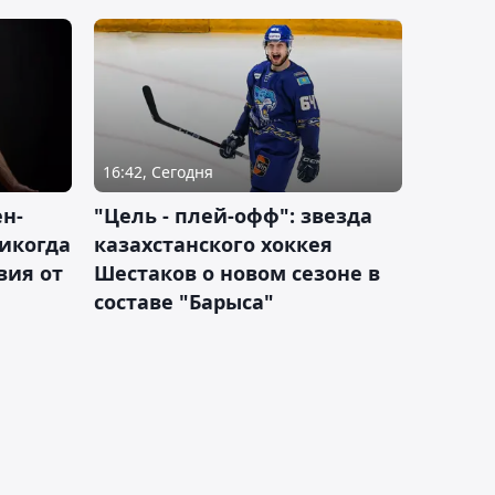
16:42, Сегодня
н-
"Цель - плей-офф": звезда
никогда
казахстанского хоккея
вия от
Шестаков о новом сезоне в
составе "Барыса"