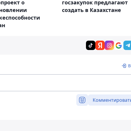
проект о
госзакупок предлагают
ановлении
создать в Казахстане
жеспособности
ан
В
Комментироват