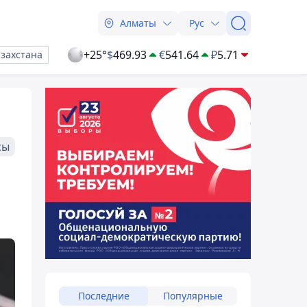
Алматы
Рус
+25°
$
469.93
€
541.64
₽
5.71
азахстана
сы
Последние
Популярные