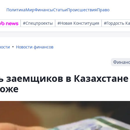
Политика
Мир
Финансы
Статьи
Происшествия
Право
#Спецпроекты
#Новая Конституция
#Гордость К
вости
Новости финансов
Финан
ь заемщиков в Казахстане
роже