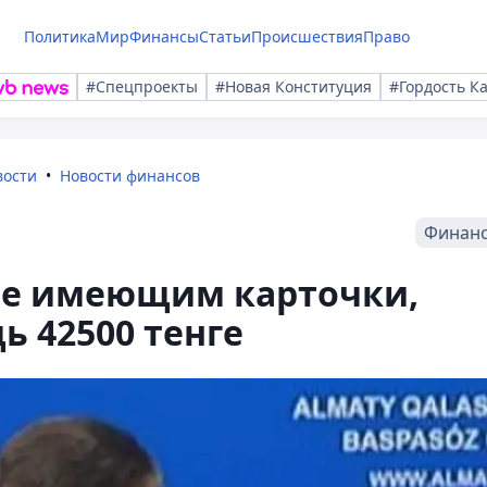
Политика
Мир
Финансы
Статьи
Происшествия
Право
#Спецпроекты
#Новая Конституция
#Гордость К
вости
Новости финансов
Финан
 не имеющим карточки,
 42500 тенге