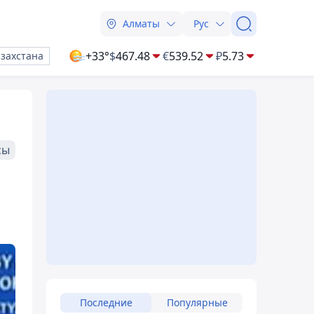
Алматы
Рус
+33°
$
467.48
€
539.52
₽
5.73
азахстана
сы
Последние
Популярные