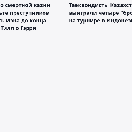
о смертной казни
Таеквондисты Казахс
ьте преступников
выиграли четыре "бр
ь Иэна до конца
на турнире в Индоне
 Тилл о Гэрри