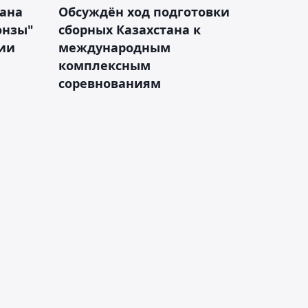
тана
Обсуждён ход подготовки
онзы"
сборных Казахстана к
зии
международным
комплексным
соревнованиям