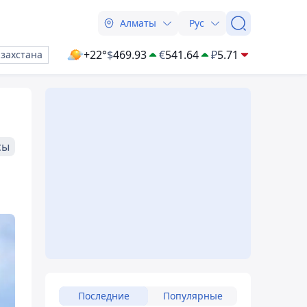
Алматы
Рус
+22°
$
469.93
€
541.64
₽
5.71
азахстана
сы
Последние
Популярные