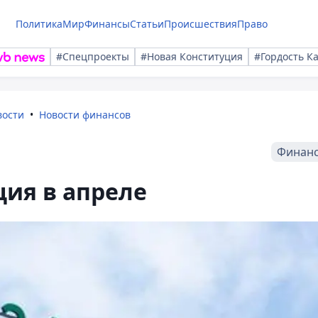
Политика
Мир
Финансы
Статьи
Происшествия
Право
#Спецпроекты
#Новая Конституция
#Гордость К
вости
Новости финансов
Финан
ия в апреле