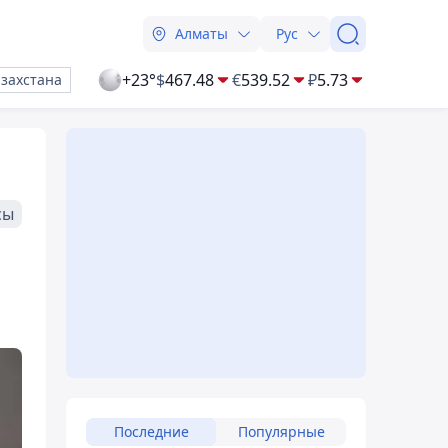
Алматы
Рус
+23°
$
467.48
€
539.52
₽
5.73
азахстана
сы
Последние
Популярные