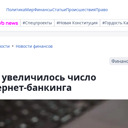
Политика
Мир
Финансы
Статьи
Происшествия
Право
#Спецпроекты
#Новая Конституция
#Гордость К
вости
Новости финансов
Финан
% увеличилось число
ернет-банкинга