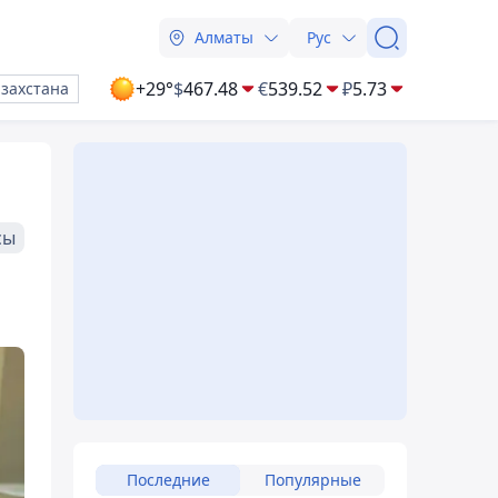
Алматы
Рус
+29°
$
467.48
€
539.52
₽
5.73
азахстана
сы
Последние
Популярные