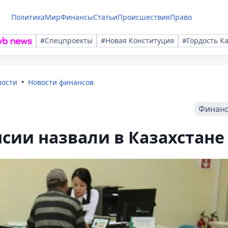
Политика
Мир
Финансы
Статьи
Происшествия
Право
#Спецпроекты
#Новая Конституция
#Гордость К
вости
Новости финансов
Финан
сии назвали в Казахстане