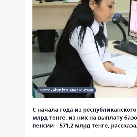
Фото: Zakon.kz/Павел Михеев
С начала года из республиканског
млрд тенге, из них на выплату баз
пенсии – 571,2 млрд тенге, рассказ