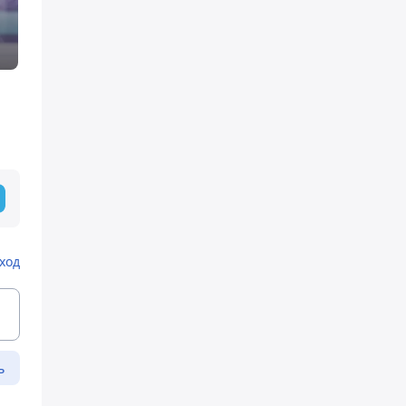
ход
ь