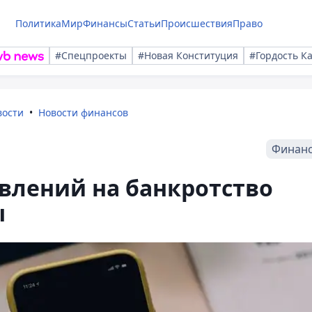
Политика
Мир
Финансы
Статьи
Происшествия
Право
#Спецпроекты
#Новая Конституция
#Гордость К
вости
Новости финансов
Финан
явлений на банкротство
ы