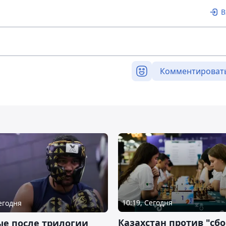
В
Комментироват
10:19, Сегодня
Сегодня
Казахстан против "сб
ые после трилогии