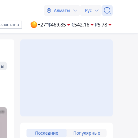
Алматы
Рус
+27°
$
469.85
€
542.16
₽
5.78
азахстана
сы
Последние
Популярные