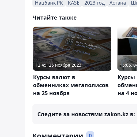
Нацбанк РК
KASE
2023 год
Астана
Ш
Читайте также
12:45, 25 ноября 2023
15:05, 
Курсы валют в
Курсы 
обменниках мегаполисов
обмен
на 25 ноября
на 4 н
Следите за новостями zakon.kz в:
Комментарии
0