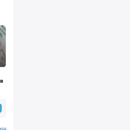
в
ход