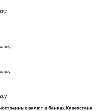
ажу.
одажу.
одажу.
ажу.
остранных валют в банках Казахстана