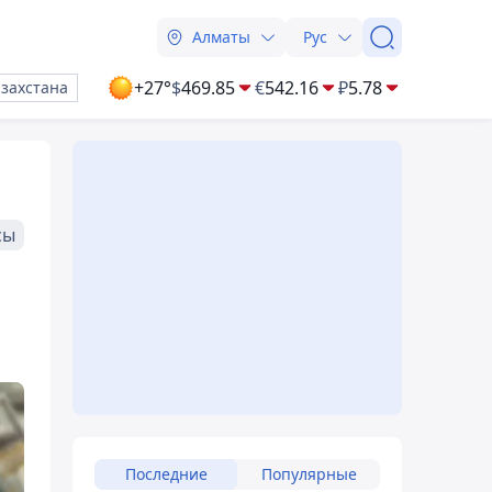
Алматы
Рус
+27°
$
469.85
€
542.16
₽
5.78
азахстана
сы
Последние
Популярные