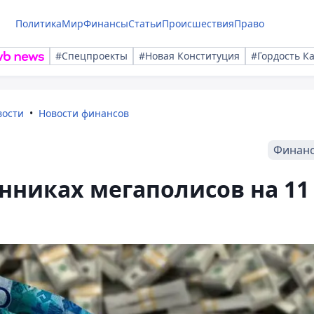
Политика
Мир
Финансы
Статьи
Происшествия
Право
#Спецпроекты
#Новая Конституция
#Гордость К
вости
Новости финансов
Финан
нниках мегаполисов на 11