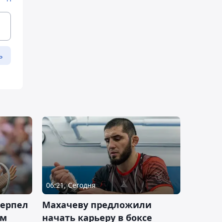
ь
06:21, Сегодня
терпел
Махачеву предложили
ом
начать карьеру в боксе