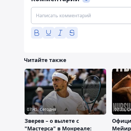
Читайте также
07:45, Сегодня
07:23, 
Зверев – о вылете с
Офици
"Мастерса" в Монреале:
Мейир