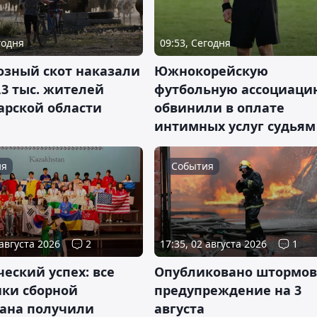
годня
09:53, Сегодня
озный скот наказали
Южнокорейскую
,3 тыс. жителей
футбольную ассоциаци
арской области
обвинили в оплате
интимных услуг судьям
ия
События
 августа 2026
2
17:35, 02 августа 2026
1
еский успех: все
Опубликовано штормов
ики сборной
предупреждение на 3
тана получили
августа