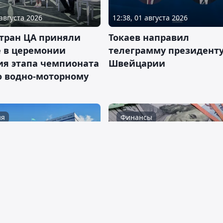
 августа 2026
12:38, 01 августа 2026
стран ЦА приняли
Токаев направил
е в церемонии
телеграмму президент
ия этапа чемпионата
Швейцарии
о водно-моторному
ия
Финансы
 августа 2026
11:20, 01 августа 2026
йской области 90
Курсы валют в обменни
каев обратился к
Астаны и Алматы на 1
м региона
августа