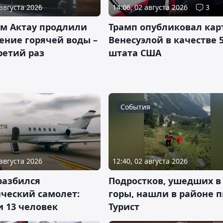
 августа 2026
14:06, 02 августа 2026
3
м Актау продлили
Трамп опубликовал карт
ение горячей воды –
Венесуэлой в качестве 5
ретий раз
штата США
События
 августа 2026
12:40, 02 августа 2026
разбился
Подростков, ушедших в
ический самолет:
горы, нашли в районе 
 13 человек
Турист