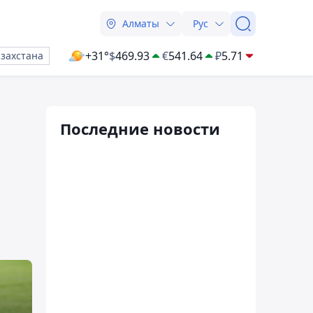
Алматы
Рус
+31°
$
469.93
€
541.64
₽
5.71
азахстана
Последние новости