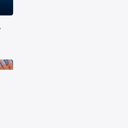
у
ках