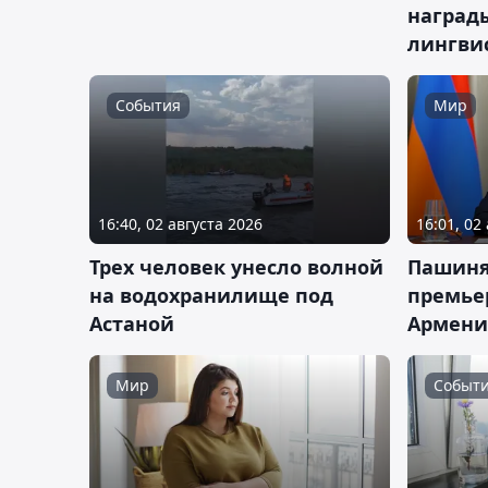
наград
лингви
События
Мир
16:40, 02 августа 2026
16:01, 02
Трех человек унесло волной
Пашиня
на водохранилище под
премье
Астаной
Армен
Мир
Событ