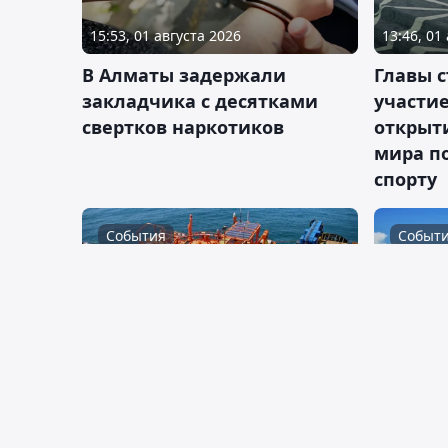
15:53, 01 августа 2026
13:46, 01
В Алматы задержали
Главы 
закладчика с десятками
участи
свертков наркотиков
открыт
мира п
спорту
События
Событ
11:37, 01 августа 2026
2
11:25, 01
Казахстан не рассматривает
Костана
отказ от КТК – Минэнерго
лет: То
жителя