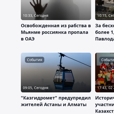
10:33, Сегодня
10:15, Се
Освобожденная из рабства в
За бесх
Мьянме россиянка пропала
более 1
в ОАЭ
Павлод
События
Событ
09:05, Сегодня
17:43, 02
"Казгидромет" предупредил
Историч
жителей Астаны и Алматы
участн
Казахс