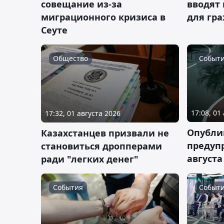
совещание из-за
вводят
миграционного кризиса в
для гра
Сеуте
Общество
Событ
17:08, 01
17:32, 01 августа 2026
Опубли
Казахстанцев призвали не
предуп
становиться дропперами
августа
ради "легких денег"
События
Событ