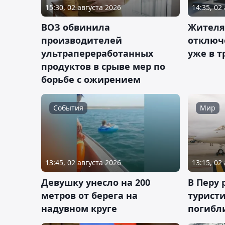
15:30, 02 августа 2026
14:35, 02
ВОЗ обвинила
Жителя
производителей
отключ
ультрапереработанных
уже в т
продуктов в срыве мер по
борьбе с ожирением
События
Мир
13:45, 02 августа 2026
13:15, 02
Девушку унесло на 200
В Перу 
метров от берега на
турист
надувном круге
погибли