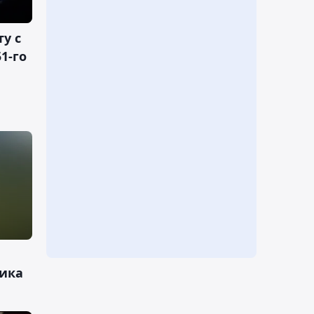
у с
1-го
пика