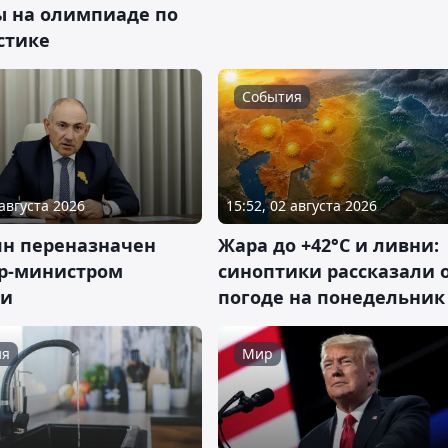
ы на олимпиаде по
стике
События
 августа 2026
15:52, 02 августа 2026
н переназначен
Жара до +42°С и ливни:
р-министром
синоптики рассказали 
ии
погоде на понедельник
ия
Мир