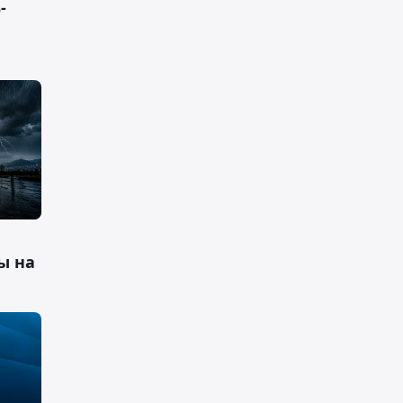
-
ы на