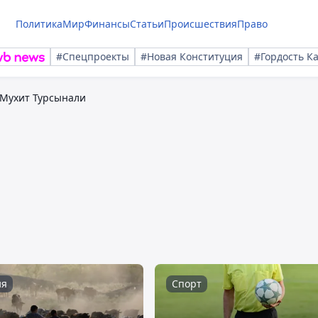
Политика
Мир
Финансы
Статьи
Происшествия
Право
#Спецпроекты
#Новая Конституция
#Гордость К
Мухит Турсынали
ия
Спорт