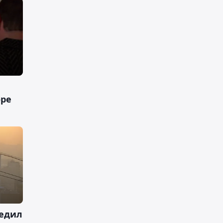
оре
редил