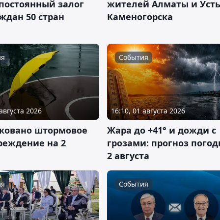
 постоянный залог
жителей Алматы и Усть
ждан 50 стран
Каменогорска
ия
События
 августа 2026
16:10, 01 августа 2026
ковано штормовое
Жара до +41° и дожди с
реждение на 2
грозами: прогноз погод
2 августа
ия
События