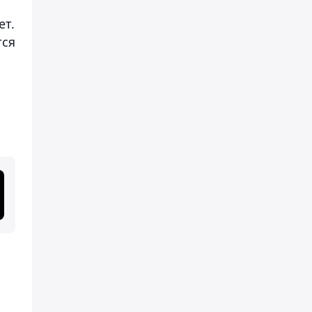
ет.
тся