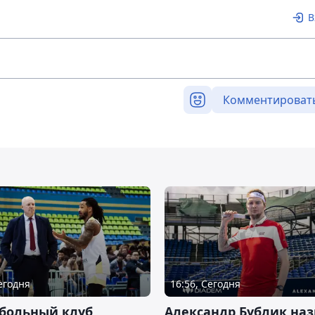
В
Комментироват
Сегодня
16:56, Сегодня
тбольный клуб
Александр Бублик наз