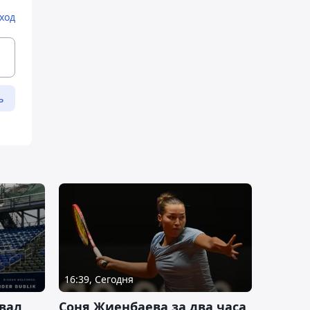
ход
ь
16:39, Сегодня
вал
Соня Жиенбаева за два часа