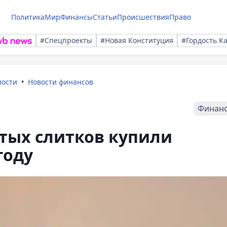
Политика
Мир
Финансы
Статьи
Происшествия
Право
#Спецпроекты
#Новая Конституция
#Гордость К
вости
Новости финансов
Финан
отых слитков купили
году