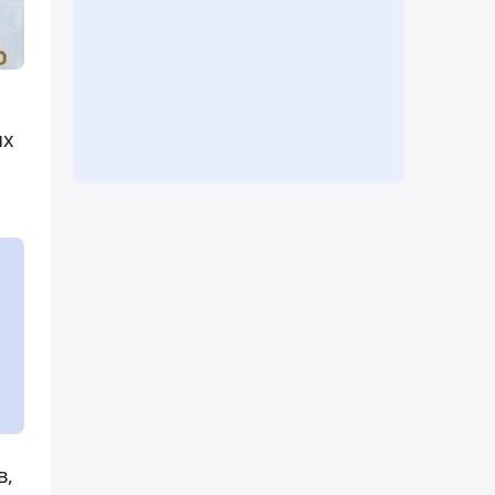
ых
в,