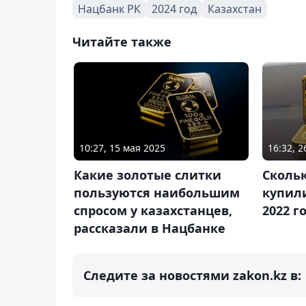
Нацбанк РК
2024 год
Казахстан
Читайте также
10:27, 15 мая 2025
16:32, 
Какие золотые слитки
Скольк
пользуются наибольшим
купил
спросом у казахстанцев,
2022 г
рассказали в Нацбанке
Следите за новостями zakon.kz в: