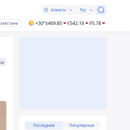
Алматы
Рус
+30°
$
469.85
€
542.16
₽
5.78
азахстана
сы
Последние
Популярные