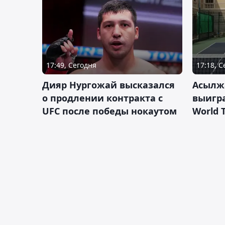
17:49, Сегодня
17:18, 
Дияр Нургожай высказался
Асылж
о продлении контракта с
выигр
UFC после победы нокаутом
World 