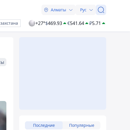
Алматы
Рус
+27°
$
469.93
€
541.64
₽
5.71
азахстана
сы
Последние
Популярные