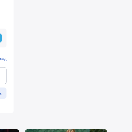
ход
ь