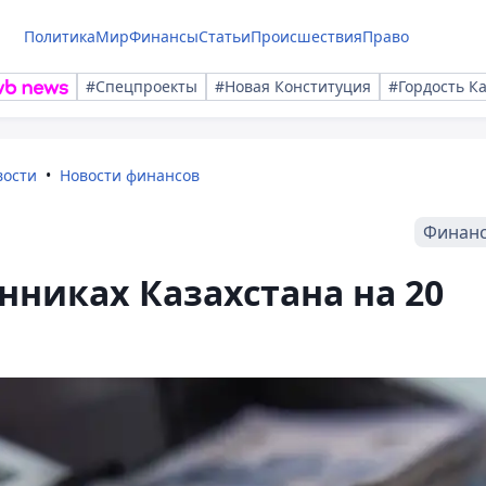
Политика
Мир
Финансы
Статьи
Происшествия
Право
#Спецпроекты
#Новая Конституция
#Гордость К
вости
Новости финансов
Финан
нниках Казахстана на 20