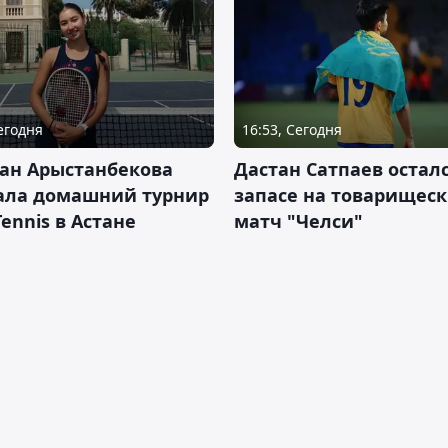
Сегодня
16:53, Сегодня
ан Арыстанбекова
Дастан Сатпаев осталс
ала домашний турнир
запасе на товарищес
Tennis в Астане
матч "Челси"