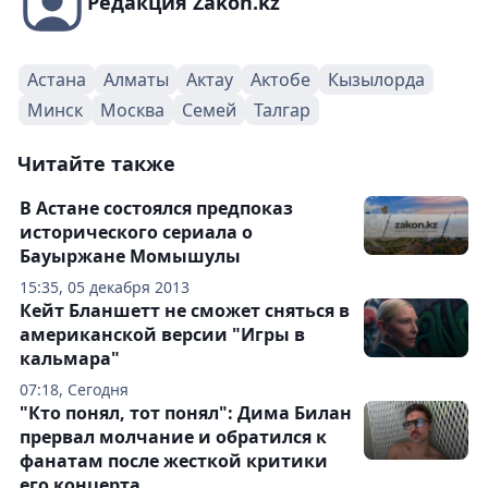
Редакция Zakon.kz
Астана
Алматы
Актау
Актобе
Кызылорда
Минск
Москва
Семей
Талгар
Читайте также
В Астане состоялся предпоказ
исторического сериала о
Бауыржане Момышулы
15:35, 05 декабря 2013
Кейт Бланшетт не сможет сняться в
американской версии "Игры в
кальмара"
07:18, Сегодня
"Кто понял, тот понял": Дима Билан
прервал молчание и обратился к
фанатам после жесткой критики
его концерта