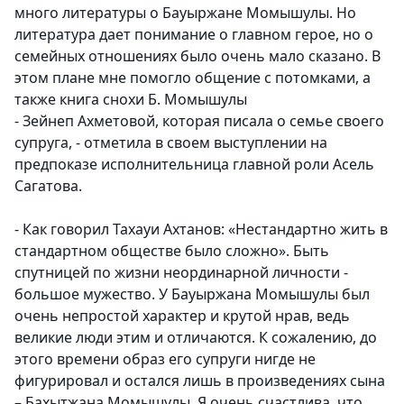
много литературы о Бауыржане Момышулы. Но
литература дает понимание о главном герое, но о
семейных отношениях было очень мало сказано. В
этом плане мне помогло общение с потомками, а
также книга снохи Б. Момышулы
- Зейнеп Ахметовой, которая писала о семье своего
супруга, - отметила в своем выступлении на
предпоказе исполнительница главной роли Асель
Сагатова.
- Как говорил Тахауи Ахтанов: «Нестандартно жить в
стандартном обществе было сложно». Быть
спутницей по жизни неординарной личности -
большое мужество. У Бауыржана Момышулы был
очень непростой характер и крутой нрав, ведь
великие люди этим и отличаются. К сожалению, до
этого времени образ его супруги нигде не
фигурировал и остался лишь в произведениях сына
– Бахытжана Момышулы. Я очень счастлива, что