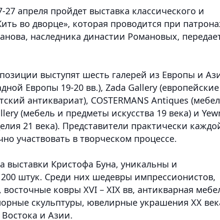
17-27 апреля пройдет выставка классического и
Жить во дворце», которая проводится при патрон
манова, наследника династии Романовых, передае
кспозиции выступят шесть галерей из Европы и Аз
дной Европы 19-20 вв.), Zada Gallery (европейские
зиатский антиквариат), COSTERMANS Antiques (мебе
allery (мебель и предметы искусства 19 века) и Yew
елия 21 века). Представители практически каждо
но участвовать в творческом процессе.
а выставки Кристофа Буна, уникальны и
 200 штук. Среди них шедевры импрессионистов,
восточные ковры XVI – XIX вв, антикварная мебе
морные скульптуры, ювелирные украшения XX век
 Востока и Азии.