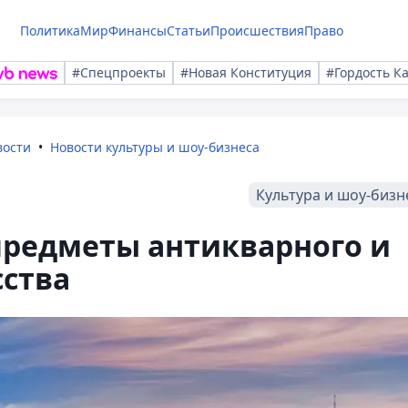
Политика
Мир
Финансы
Статьи
Происшествия
Право
#Спецпроекты
#Новая Конституция
#Гордость К
вости
Новости культуры и шоу-бизнеса
Культура и шоу-бизн
предметы антикварного и
сства