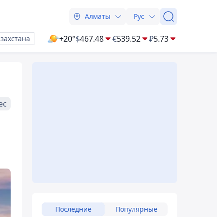
Алматы
Рус
+20°
$
467.48
€
539.52
₽
5.73
азахстана
ес
Последние
Популярные