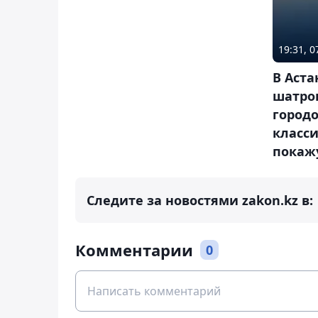
19:31, 
В Аста
шатро
городо
класс
покажу
Следите за новостями zakon.kz в:
Комментарии
0