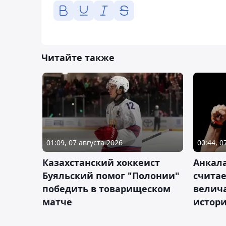
Читайте также
01:09, 07 августа 2026
00:44, 0
Казахстанский хоккеист
Анкала
Буяльский помог "Полонии"
счита
победить в товарищеском
велич
матче
истор