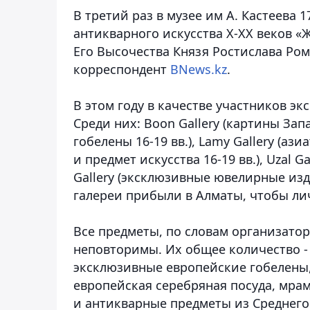
В третий раз в музее им А. Кастеева 
антикварного искусства X-XX веков «
Его Высочества Князя Ростислава Ро
корреспондент
BNews.kz
.
В этом году в качестве участников э
Среди них: Boon Gallery (картины Запа
гобелены 16-19 вв.), Lamy Gallery (а
и предмет искусства 16-19 вв.), Uzal G
Gallery (эксклюзивные ювелирные изд
галереи прибыли в Алматы, чтобы лич
Все предметы, по словам организатор
неповторимы. Их общее количество -
эксклюзивные европейские гобелены, 
европейская серебряная посуда, мра
и антикварные предметы из Среднего