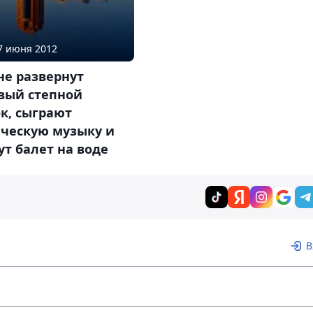
07 июня 2012
не развернут
вый степной
к, сыграют
ическую музыку и
т балет на воде
В