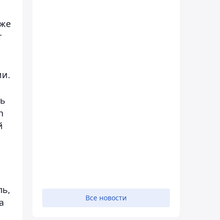
аже
т
ии.
ль
n
й
ль,
Все новости
а