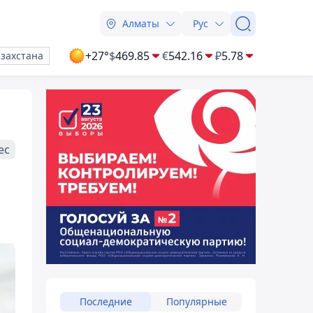
Алматы
Рус
+27°
$
469.85
€
542.16
₽
5.78
азахстана
ес
Последние
Популярные