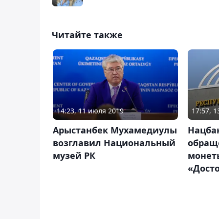
Читайте также
14:23, 11 июля 2019
17:57, 
Арыстанбек Мухамедиулы
Нацбан
возглавил Национальный
обращ
музей РК
монет
«Дост