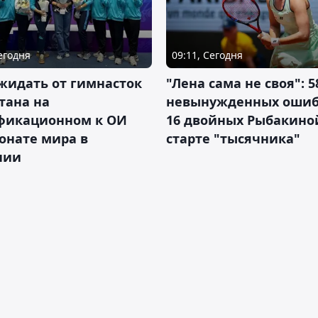
Сегодня
09:11, Сегодня
жидать от гимнасток
"Лена сама не своя": 5
тана на
невынужденных ошиб
фикационном к ОИ
16 двойных Рыбакино
онате мира в
старте "тысячника"
нии