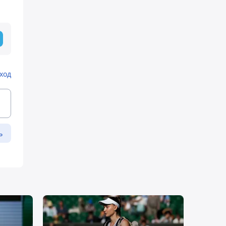
ход
ь