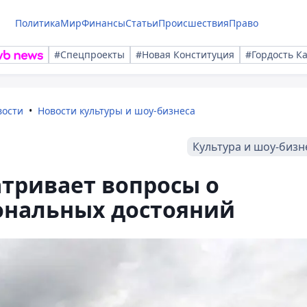
Политика
Мир
Финансы
Статьи
Происшествия
Право
#Спецпроекты
#Новая Конституция
#Гордость К
вости
Новости культуры и шоу-бизнеса
Культура и шоу-бизн
тривает вопросы о
ональных достояний