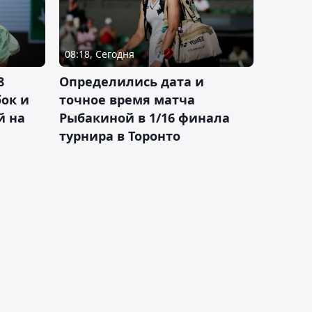
08:18, Сегодня
8
Определились дата и
ок и
точное время матча
й на
Рыбакиной в 1/16 финала
турнира в Торонто