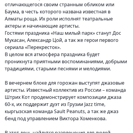
отличающегося своим странным обликом или
Баума, в честь которого названа известная в
Алматы роща. Их роли исполнят театральные
актеры и начинающие артисты.
Гостями праздника «Наш милый парк» станут Дос
Мукасан, Александр Цой, а так же герои первого
сериала «Перекресток».
В целом вся атмосфера праздника будет
проникнута приятными воспоминаниями, добрыми
традициями, старыми песнями и мелодиями.
В вечернем блоке для горожан выступят джазовые
артисты. Известный коллектив из России – команда
Штрих Кот продемонстрирует композиции джаза
60-х, их поддержит дуэт из Грузии Jazz time,
кыргызская команда Sault Peanuts, а так же джаз
бенд под управлением Виктора Хоменкова.
В этот день найдутся развлечения для людей