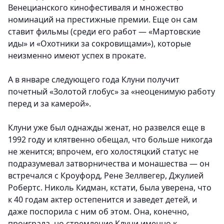
Венецианского кинофестиваля и множество
номинаций на престижные премии. Еще он сам
ставит фильмы (среди его работ — «Мартовские
иды» и «Охотники за сокровищами»), которые
неизменно имеют успех в прокате.
А в январе следующего года Клуни получит
почетный «Золотой глобус» за «неоценимую работу
перед и за камерой».
Клуни уже был однажды женат, но развелся еще в
1992 году и клятвенно обещал, что больше никогда
не женится; впрочем, его холостяцкий статус не
подразумевал затворничества и монашества — он
встречался с Кроуфорд, Рене Зеллвегер, Джулией
Робертс. Николь Кидман, кстати, была уверена, что
к 40 годам актер остепенится и заведет детей, и
даже поспорила с ним об этом. Она, конечно,
проиграла, но стремление Клуни именно к