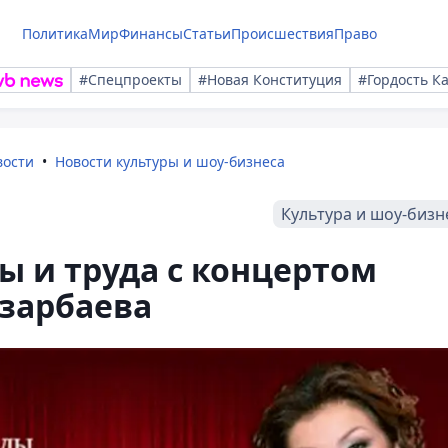
Политика
Мир
Финансы
Статьи
Происшествия
Право
#Спецпроекты
#Новая Конституция
#Гордость К
вости
Новости культуры и шоу-бизнеса
Культура и шоу-бизн
ы и труда с концертом
зарбаева