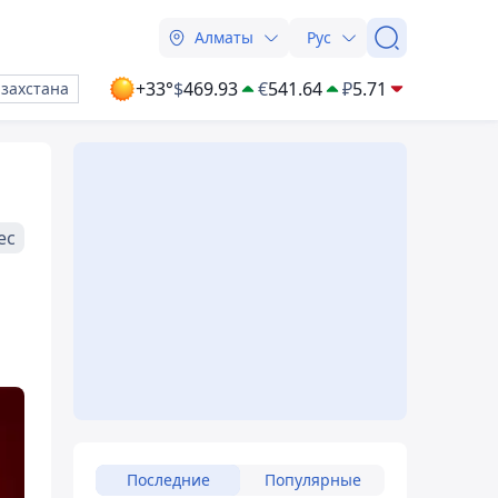
Алматы
Рус
+33°
$
469.93
€
541.64
₽
5.71
азахстана
ес
Последние
Популярные