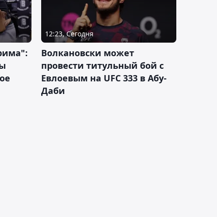
12:23, Сегодня
рима":
Волкановски может
лы
провести титульный бой с
ое
Евлоевым на UFC 333 в Абу-
Даби