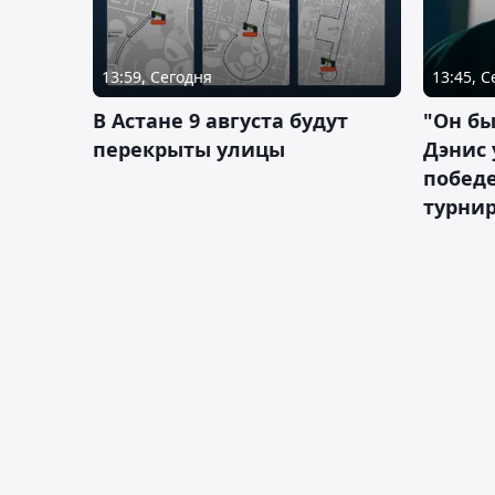
13:59, Сегодня
13:45, 
В Астане 9 августа будут
"Он бы
перекрыты улицы
Дэнис 
побед
турнир