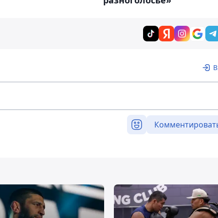
"
разноголосье»
В
Комментироват