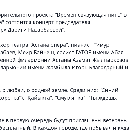
ворительного проекта "Времен связующая нить" в
а" состоится концерт председателя
ар» Дариги Назарбаевой".
хор театра "Астана опера", пианист Тимур
табаев, Меир Байнеш, солист ГАТОБ имени Абая
твенной филармонии Астаны Азамат Жылтыркозов,
филармонии имени Жамбыла Игорь Благодарный и
 о любви, о родной земле. Среди них: "Синий
оротка"), "Қайықта", "Смуглянка", "Ты ждешь,
е в первую очередь будут приглашены ветераны
бесплатный. В каждом городе, где побывал и куда