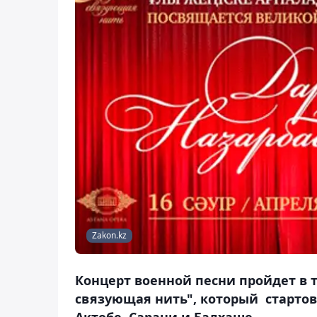
Zakon.kz
Концерт военной песни пройдет в т
связующая нить", который стартов
Актобе, Сарани и Балхаше.