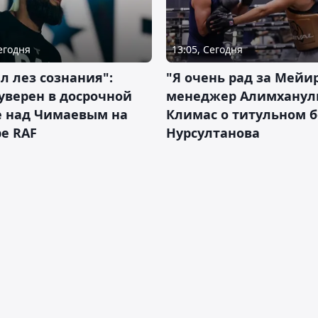
Сегодня
13:05, Сегодня
л лез сознания":
"Я очень рад за Мейи
уверен в досрочной
менеджер Алимхану
е над Чимаевым на
Климас о титульном б
е RAF
Нурсултанова