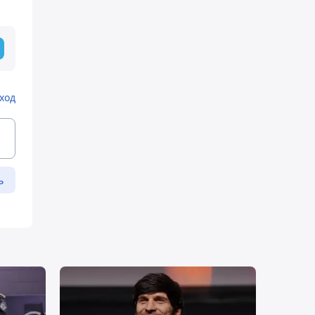
ход
ь