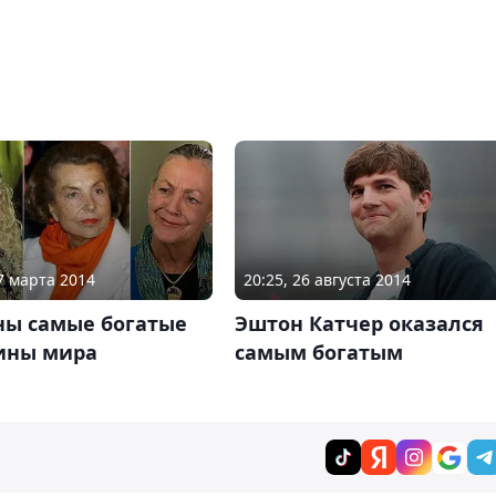
07 марта 2014
20:25, 26 августа 2014
ны самые богатые
Эштон Катчер оказался
ны мира
самым богатым