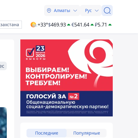
Алматы
Рус
+33°
$
469.93
€
541.64
₽
5.71
азахстана
ес
Последние
Популярные