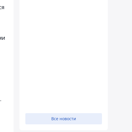
ся
ми
.
Все новости