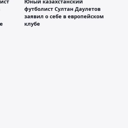
ист
Юный казахстанский
в
футболист Султан Даулетов
заявил о себе в европейском
е
клубе