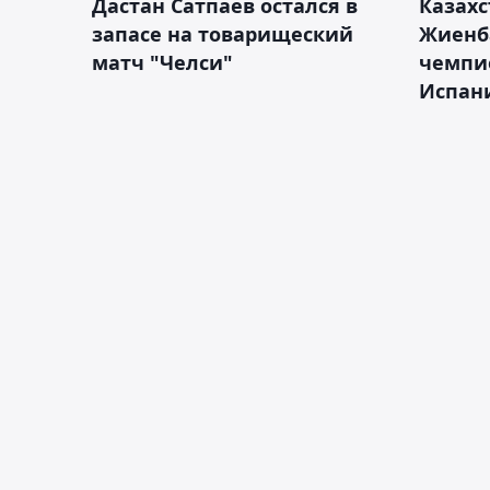
Дастан Сатпаев остался в
Казахс
запасе на товарищеский
Жиенб
матч "Челси"
чемпи
Испан