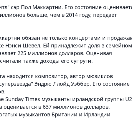
тл" сэр Пол Маккартни. Его состояние оценивает
миллионов больше, чем в 2014 году,
передает
ккартни обязан не только концертами и продажа
ке Нэнси Шевел. Ей принадлежит доля в семейном
авляет 225 миллионов долларов. Оценивая
считали также доходы его супруги.
га находится композитор, автор мюзиклов
суперзвезда" Эндрю Ллойд Уэббер. Его состояние
в.
he Sunday Times музыканты ирландской группы U2
а оценивается в 637 миллионов долларов.
богатых музыкантов Британии и Ирландии