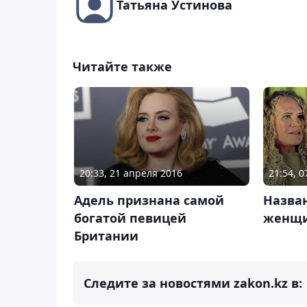
Татьяна Устинова
Читайте также
20:33, 21 апреля 2016
21:54, 
Адель признана самой
Назва
богатой певицей
женщи
Британии
Следите за новостями zakon.kz в: