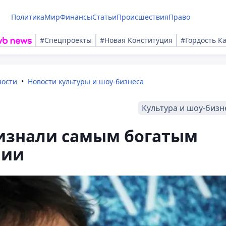
Политика
Мир
Финансы
Статьи
Происшествия
Право
#Спецпроекты
#Новая Конституция
#Гордость К
вости
Новости культуры и шоу-бизнеса
Культура и шоу-бизн
изнали самым богатым
нии