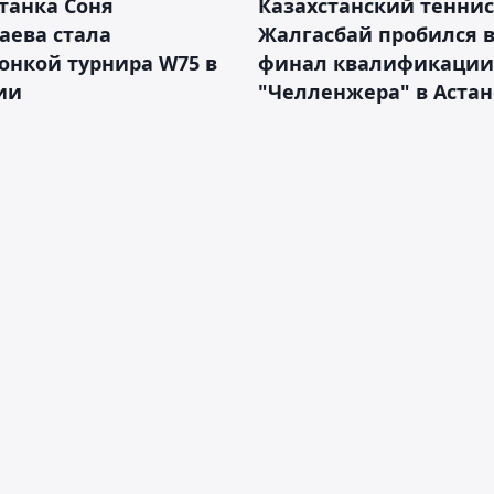
танка Соня
Казахстанский теннис
аева стала
Жалгасбай пробился 
онкой турнира W75 в
финал квалификации
ии
"Челленжера" в Астан