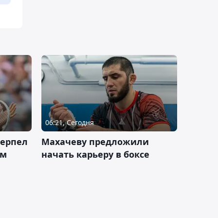
06:21, Сегодня
терпел
Махачеву предложили
ом
начать карьеру в боксе