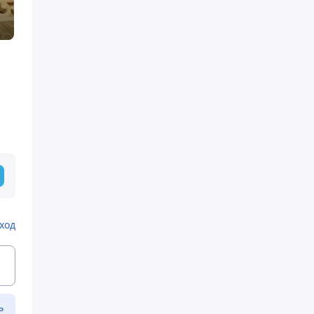
ход
ь