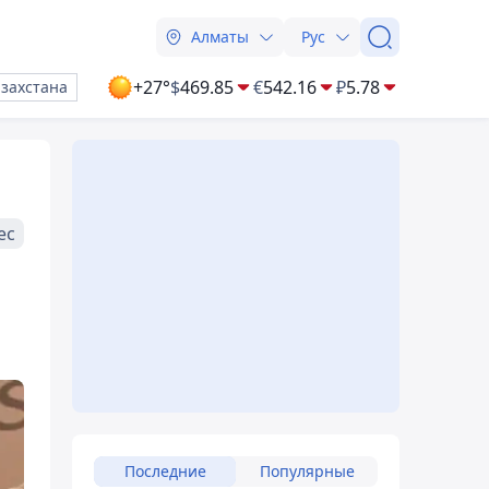
Алматы
Рус
+27°
$
469.85
€
542.16
₽
5.78
азахстана
ес
Последние
Популярные