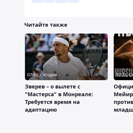
Читайте также
07:45, Сегодня
07:23, 
Зверев – о вылете с
Офици
"Мастерса" в Монреале:
Мейир
Требуется время на
против
адаптацию
младш