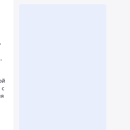
ь
,
ой
 с
ия