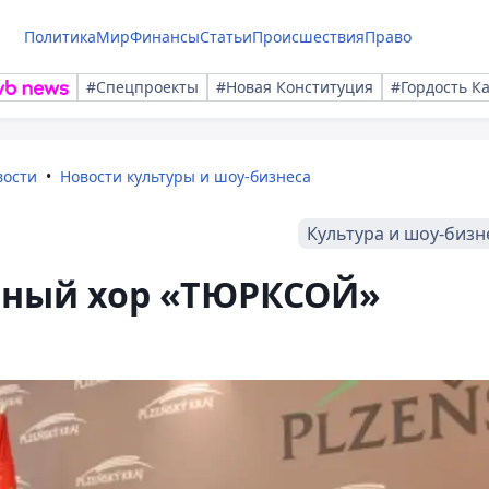
Политика
Мир
Финансы
Статьи
Происшествия
Право
#Спецпроекты
#Новая Конституция
#Гордость К
вости
Новости культуры и шоу-бизнеса
Культура и шоу-бизн
ный хор «ТЮРКСОЙ»