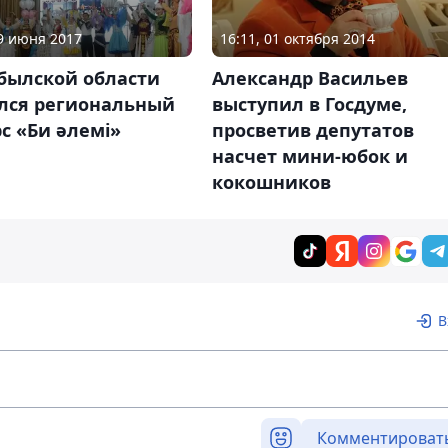
09 июня 2017
16:11, 01 октября 2014
былской области
Александр Васильев
ялся региональный
выступил в Госдуме,
с «Би әлемі»
просветив депутатов
насчет мини-юбок и
кокошников
В
Комментироват