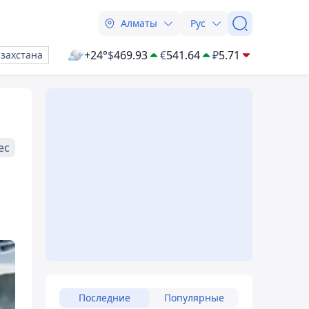
Алматы
Рус
+24°
$
469.93
€
541.64
₽
5.71
азахстана
ес
Последние
Популярные