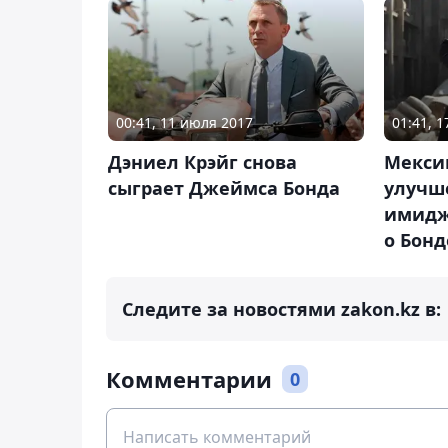
00:41, 11 июля 2017
01:41, 
Дэниел Крэйг снова
Мекси
сыграет Джеймса Бонда
улучш
имидж
о Бонд
Следите за новостями zakon.kz в:
Комментарии
0