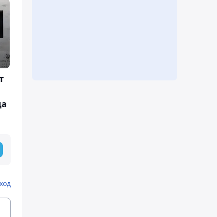
т
да
ход