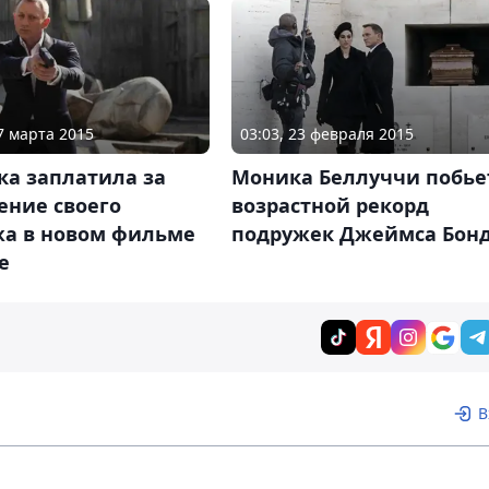
17 марта 2015
03:03, 23 февраля 2015
ка заплатила за
Моника Беллуччи побье
ение своего
возрастной рекорд
а в новом фильме
подружек Джеймса Бон
е
В