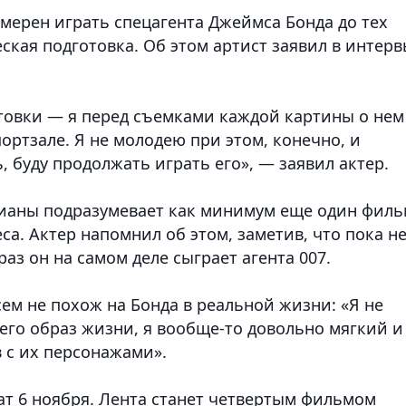
амерен играть спецагента Джеймса Бонда до тех
еская подготовка. Об этом артист заявил в интер
товки — я перед съемками каждой картины о нем
ртзале. Я не молодею при этом, конечно, и
, буду продолжать играть его», — заявил актер.
дианы подразумевает как минимум еще один филь
са. Актер напомнил об этом, заметив, что пока н
аз он на самом деле сыграет агента 007.
сем не похож на Бонда в реальной жизни: «Я не
 его образ жизни, я вообще-то довольно мягкий и
в с их персонажами».
ат 6 ноября. Лента станет четвертым фильмом