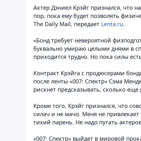
Актер Дэниел Крэйг признался, что н
пор, пока ему будет позволять физич
The Daily Mail, передает
Lenta.ru
.
«Бонд требует невероятной физподго
буквально умираю целыми днями в спо
приходится трудно. Но пока силы есть
Контракт Крэйга с продюсерами бон
после ленты «007: Спектр» Сэма Менде
рискнет предсказывать, сколько еще р
Кроме того, Крэйг признался, что сов
силач и не мачо. Меня не привлекает
тихий парень. Не надо путать актеро
«007: Спектр» выйдет в мировой прок