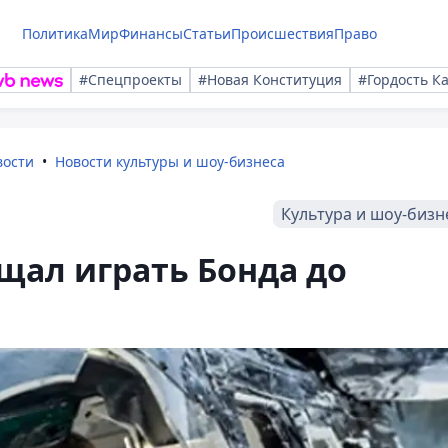
Политика
Мир
Финансы
Статьи
Происшествия
Право
#Спецпроекты
#Новая Конституция
#Гордость К
вости
Новости культуры и шоу-бизнеса
Культура и шоу-бизн
щал играть Бонда до