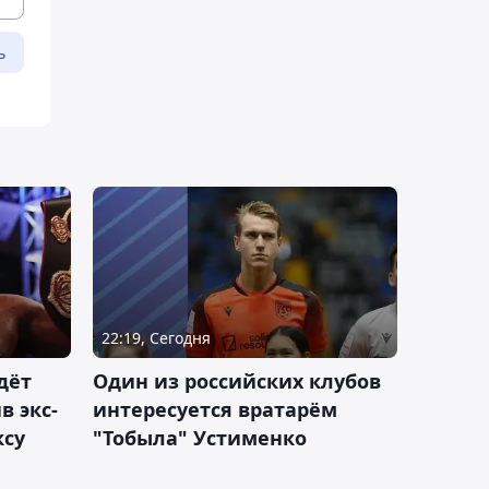
ь
22:19, Сегодня
дёт
Один из российских клубов
 экс-
интересуется вратарём
ксу
"Тобыла" Устименко