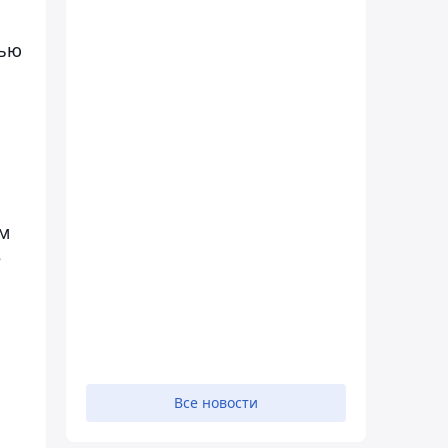
вью
м
е
Все новости